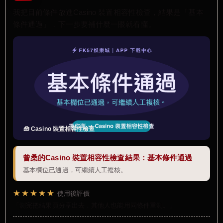
我把目前條件放進Casino 裝置相容性檢查，結果是「基本
條件通過」，下一步要補什麼一眼就看懂。
🧰 Casino 裝置相容性檢查
曾桑的Casino 裝置相容性檢查結果：基本條件通過
基本欄位已通過，可繼續人工複核。
★★★★★
使用後評價
測完把結果頁分享出去，其他人也能用同條件重測。