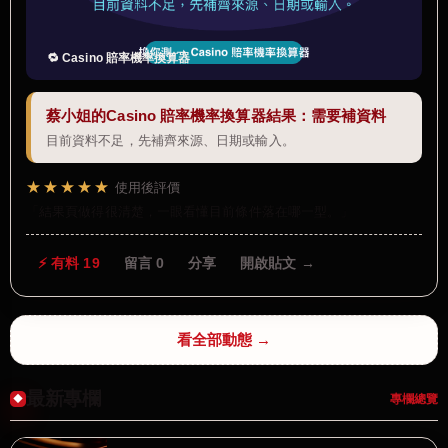
🔁 Casino 賠率機率換算器
蔡小姐的Casino 賠率機率換算器結果：需要補資料
目前資料不足，先補齊來源、日期或輸入。
★★★★★
使用後評價
結果頁做得很清楚，一眼看懂目前條件落在哪一型。
⚡ 有料 19
留言 0
分享
開啟貼文 →
看全部動態 →
最新專欄
專欄總覽