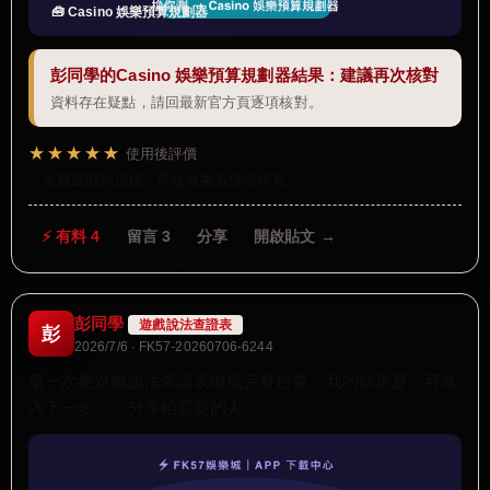
🧰 Casino 娛樂預算規劃器
彭同學的Casino 娛樂預算規劃器結果：建議再次核對
資料存在疑點，請回最新官方頁逐項核對。
★★★★★
使用後評價
免費還做到這樣，已收進書籤慢慢研究。
⚡ 有料 4
留言 3
分享
開啟貼文 →
彭同學
遊戲說法查證表
彭
2026/7/6 · FK57-20260706-6244
第一次把遊戲說法查證表做成完整檢查，我的結果是「可進
入下一步」，分享給需要的人。