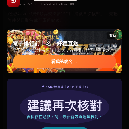
彭
2026/7/16 · FK57-20260716-9889
跑完Casino 娛樂預算規劃器得到「建議再次核對」，先把
條件與日期留成可重現紀錄。
贊助
現在第十名分數比你想的低
電子排行前十名，好禮直送
電子館有效投注衝進前十就送，首頁排行榜即時看名次。
看我第幾名 →