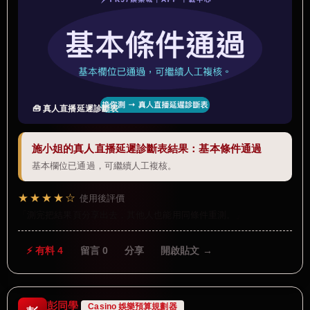
🧰 真人直播延遲診斷表
施小姐的真人直播延遲診斷表結果：基本條件通過
基本欄位已通過，可繼續人工複核。
★★★★☆
使用後評價
測完把結果頁分享出去，其他人也能用同條件重測。
⚡ 有料 4
留言 0
分享
開啟貼文 →
彭同學
Casino 娛樂預算規劃器