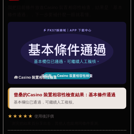
我把目前條件放進Casino 裝置相容性檢查，結果是「基本
條件通過」，下一步要補什麼一眼就看懂。
🧰 Casino 裝置相容性檢查
曾桑的Casino 裝置相容性檢查結果：基本條件通過
基本欄位已通過，可繼續人工複核。
★★★★★
使用後評價
測完把結果頁分享出去，其他人也能用同條件重測。