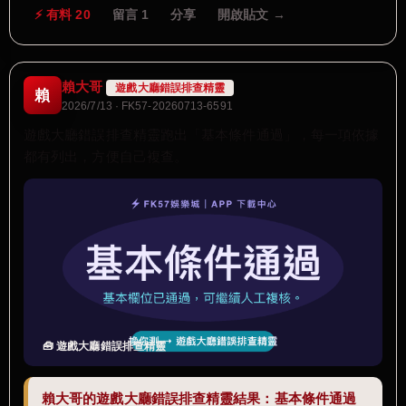
⚡ 有料 20
留言 1
分享
開啟貼文 →
賴大哥
遊戲大廳錯誤排查精靈
賴
2026/7/13 · FK57-20260713-6591
遊戲大廳錯誤排查精靈跑出「基本條件通過」，每一項依據
都有列出，方便自己複查。
🧰 遊戲大廳錯誤排查精靈
賴大哥的遊戲大廳錯誤排查精靈結果：基本條件通過