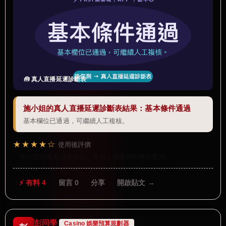
🧰 真人直播延遲診斷表
施小姐的真人直播延遲診斷表結果：基本條件通過
基本欄位已通過，可繼續人工複核。
★★★★☆
使用後評價
測完把結果頁分享出去，其他人也能用同條件重測。
⚡ 有料 4
留言 0
分享
開啟貼文 →
彭同學
Casino 娛樂預算規劃器