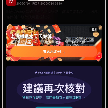
彭
2026/7/16 · FK57-20260716-9889
跑完Casino 娛樂預算規劃器得到「建議再次核對」，先把
條件與日期留成可重現紀錄。
贊助
你玩的那台返多少？
老虎機返水天天結算
電子館返水無上限，玩越多回越多，隔日自動入帳。
看返水比例 →