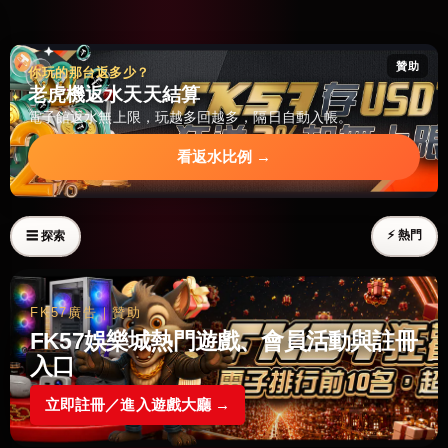
贊助
你玩的那台返多少？
老虎機返水天天結算
電子館返水無上限，玩越多回越多，隔日自動入帳。
看返水比例 →
⚡ 熱門
☰ 探索
FK57廣告｜贊助
FK57娛樂城熱門遊戲、會員活動與註冊
入口
立即註冊／進入遊戲大廳 →