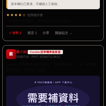
基本欄位已通過，可繼續人工複核。
★★★★☆
使用後評價
每個數字都有解釋，看完順手把原理段也讀了。
⚡ 有料 2
留言 1
分享
開啟貼文 →
蔡小姐
Casino 賠率機率換算器
蔡
2026/7/11 · FK57-20260711-0621
Casino 賠率機率換算器跑出「需要補資料」，每一項依據
都有列出，方便自己複查。