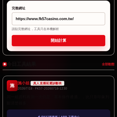
完整網址
請貼完整網址，工具只在本機解析
開始計算
今日工具結果
全部動態
施小姐
真人直播延遲診斷表
施
2026/7/18 · FK57-20260718-1230
同一組資料再測一次仍是「基本條件通過」，比只靠印象判
斷清楚很多。