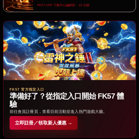
FK57 APP 下載中心編輯部・16 分鐘
FK57 官方指定入口
準備好了？從指定入口開始 FK57 體
驗
前往會員註冊頁，查看目前活動並進入熱門遊戲大廳。
立即註冊／領取新人優惠 →