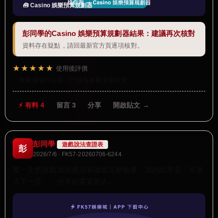
🧰 Casino 娛樂預算規劃器
彭同學的Casino 娛樂預算規劃器結果：建議再次核對
資料存在疑點，請回最新官方頁逐項核對。
★★★★★
使用後評價
免費還做到這樣，已收進書籤慢慢研究。
⚡ 有料 4
留言 3
分享
開啟貼文 →
彭同學
遊戲說法查證表
彭
2026/7/6 · FK57-20260706-6244
第一次把遊戲說法查證表做成完整檢查，我的結果是「可進
入下一步」，分享給需要的人。