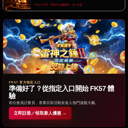
FK57 APP 下載中心編輯部・16 分鐘
FK57 官方指定入口
準備好了？從指定入口開始 FK57 體
驗
前往會員註冊頁，查看目前活動並進入熱門遊戲大廳。
立即註冊／領取新人優惠 →