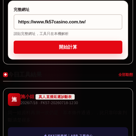
完整網址
請貼完整網址，工具只在本機解析
開始計算
今日工具結果
全部動態
施小姐
真人直播延遲診斷表
施
2026/7/18 · FK57-20260718-1230
同一組資料再測一次仍是「基本條件通過」，比只靠印象判
斷清楚很多。