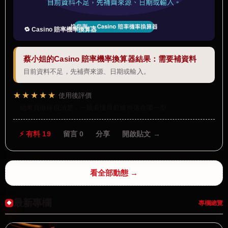
🔁 Casino 賠率機率換算器
蔡小姐的Casino 賠率機率換算器結果：需要補資料
目前資料不足，先補齊來源、日期或輸入。
★★★★★
使用後評價
結果頁做得很清楚，一眼看懂目前條件落在哪一型。
⚡ 有料 19
留言 0
分享
開啟貼文 →
看全部動態 →
最新專欄
專欄總覽