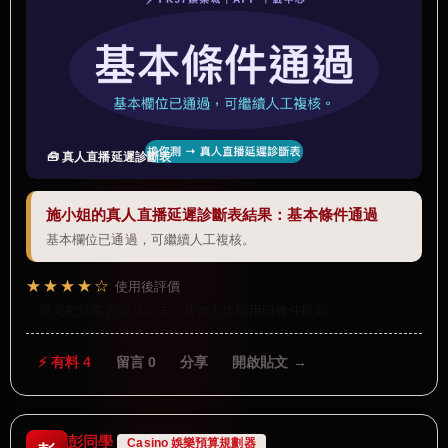
🧰 真人直播延遲診斷表
施小姐的真人直播延遲診斷表結果：基本條件通過
基本欄位已通過，可繼續人工複核。
★★★★☆
使用後評價
測完把結果頁分享出去，其他人也能用同條件重測。
⚡ 有料 4
留言 0
分享
開啟貼文 →
彭同學
Casino 娛樂預算規劃器