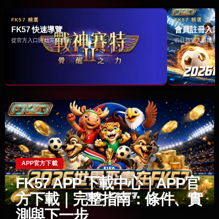
FK57 精選
FK57 精選
FK57 快速導覽
會員註冊入
從官方入口開始完整體驗 →
前往指定入口建立
APP官方下載
FK57 APP 下載中心｜APP官
方下載｜完整指南：條件、實
測與下一步