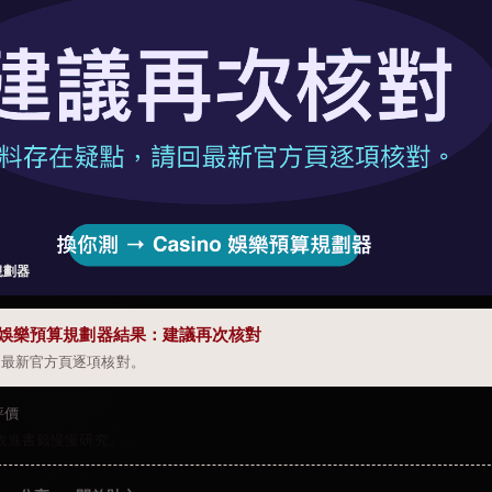
算規劃器
no 娛樂預算規劃器結果：建議再次核對
回最新官方頁逐項核對。
評價
收進書籤慢慢研究。