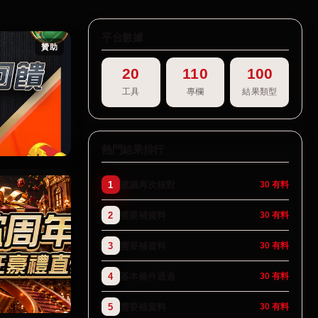
平台數據
贊助
20
110
100
工具
專欄
結果類型
熱門結果排行
1
建議再次核對
30 有料
2
需要補資料
30 有料
3
需要補資料
30 有料
4
基本條件通過
30 有料
5
需要補資料
30 有料