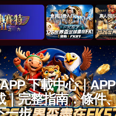
FK57 精選
FK57 精選
會員註冊入口
真人視訊
前往指定入口建立帳號 →
立即進入沉浸
7 APP 下載中心｜AP
載｜完整指南：條件
下一步