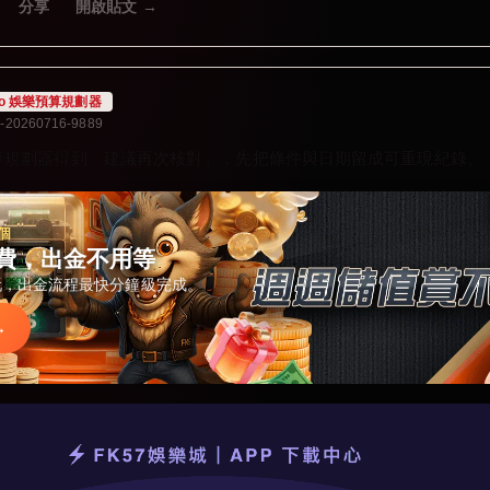
分享
開啟貼文 →
ino 娛樂預算規劃器
7-20260716-9889
娛樂預算規劃器得到「建議再次核對」，先把條件與日期留成可重現紀錄。
個
費，出金不用等
玩，出金流程最快分鐘級完成。
→