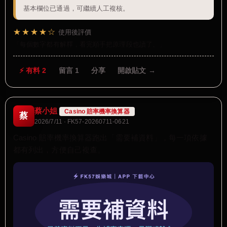
基本欄位已通過，可繼續人工複核。
★★★★☆
使用後評價
每個數字都有解釋，看完順手把原理段也讀了。
⚡ 有料 2
留言 1
分享
開啟貼文 →
蔡小姐
Casino 賠率機率換算器
蔡
2026/7/11 · FK57-20260711-0621
Casino 賠率機率換算器跑出「需要補資料」，每一項依據
都有列出，方便自己複查。