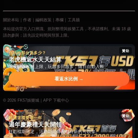
關於本站
｜
作者
｜
編輯政策
｜
專欄
｜
工具牆
本站提供官方入口辨識、規則整理與娛樂工具，不承諾獲利。未滿 18 歲
請勿參與；請先設定時間與預算上限。
贊助
你玩的那台返多少？
老虎機返水天天結算
電子館返水無上限，玩越多回越多，隔日自動入帳。
看返水比例 →
© 2026 FK57娛樂城｜APP 下載中心
贊助
錯過這檔要等一年
週年慶豪禮天天開領
狂歡檔期限定，活動期間每天都有新的可以拿。