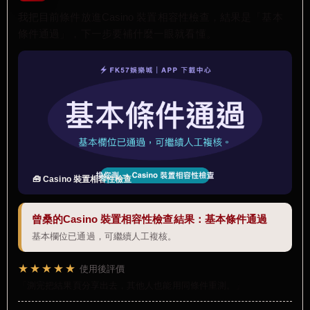
我把目前條件放進Casino 裝置相容性檢查，結果是「基本
條件通過」，下一步要補什麼一眼就看懂。
🧰 Casino 裝置相容性檢查
曾桑的Casino 裝置相容性檢查結果：基本條件通過
基本欄位已通過，可繼續人工複核。
★★★★★
使用後評價
測完把結果頁分享出去，其他人也能用同條件重測。