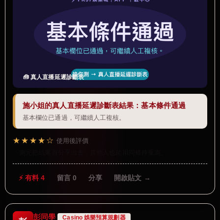
🧰 真人直播延遲診斷表
施小姐的真人直播延遲診斷表結果：基本條件通過
基本欄位已通過，可繼續人工複核。
★★★★☆
使用後評價
測完把結果頁分享出去，其他人也能用同條件重測。
⚡ 有料 4
留言 0
分享
開啟貼文 →
彭同學
Casino 娛樂預算規劃器