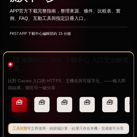
APP官方下載完整指南，整理來源、條件、比較表、實
例、FAQ、互動工具與指定註冊入口。
FK57 APP 下載中心編輯部
約 15 分鐘
🧮 免費FK57 APP 下載中心 入口安全檢查
器
比對 Casino 入口的 HTTPS、主機名與可疑字元。——輸入即
得結果，測完可一鍵分享
🧰
🧰
🧰
🧰
🧰
🧰
FK57
Casin
Casin
Casin
遊戲說法查
Casi
工具狀態
可立即使用・純前端計算・結果只存在本機・完成後可分享