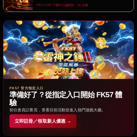
FK57 APP 下載中心編輯部・16 分鐘
FK57 官方指定入口
準備好了？從指定入口開始 FK57 體
驗
前往會員註冊頁，查看目前活動並進入熱門遊戲大廳。
立即註冊／領取新人優惠 →