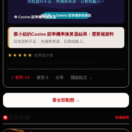
🔁 Casino 賠率機率換算器
蔡小姐的Casino 賠率機率換算器結果：需要補資料
目前資料不足，先補齊來源、日期或輸入。
★★★★★
使用後評價
結果頁做得很清楚，一眼看懂目前條件落在哪一型。
⚡ 有料 19
留言 0
分享
開啟貼文 →
看全部動態 →
最新專欄
專欄總覽