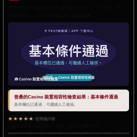
我把目前條件放進Casino 裝置相容性檢查，結果是「基本
條件通過」，下一步要補什麼一眼就看懂。
🧰 Casino 裝置相容性檢查
曾桑的Casino 裝置相容性檢查結果：基本條件通過
基本欄位已通過，可繼續人工複核。
★★★★★
使用後評價
測完把結果頁分享出去，其他人也能用同條件重測。