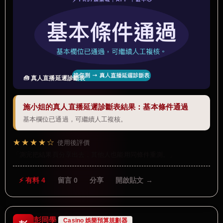
🧰 真人直播延遲診斷表
施小姐的真人直播延遲診斷表結果：基本條件通過
基本欄位已通過，可繼續人工複核。
★★★★☆
使用後評價
測完把結果頁分享出去，其他人也能用同條件重測。
⚡ 有料 4
留言 0
分享
開啟貼文 →
彭同學
Casino 娛樂預算規劃器