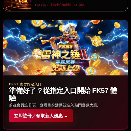
FK57 APP 下載中心編輯部・16 分鐘
FK57 官方指定入口
準備好了？從指定入口開始 FK57 體
驗
前往會員註冊頁，查看目前活動並進入熱門遊戲大廳。
立即註冊／領取新人優惠 →