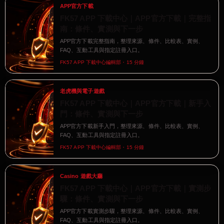
APP官方下載
FK57 APP 下載中心｜APP官方下載｜完整指
南：條件、實測與下一步
APP官方下載完整指南，整理來源、條件、比較表、實例、
FAQ、互動工具與指定註冊入口。
FK57 APP 下載中心編輯部・15 分鐘
老虎機與電子遊戲
FK57 APP 下載中心｜APP官方下載｜新手入
門：條件、實測與下一步
APP官方下載新手入門，整理來源、條件、比較表、實例、
FAQ、互動工具與指定註冊入口。
FK57 APP 下載中心編輯部・15 分鐘
Casino 遊戲大廳
FK57 APP 下載中心｜APP官方下載｜實測步
驟：條件、實測與下一步
APP官方下載實測步驟，整理來源、條件、比較表、實例、
FAQ、互動工具與指定註冊入口。