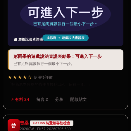
🧰 遊戲說法查證表
彭同學的遊戲說法查證表結果：可進入下一步
已有足夠資訊執行一個最小下一步。
★★★★☆
使用後評價
把我原本忽略的條件直接點出來，值得一測。
⚡ 有料 24
留言 2
分享
開啟貼文 →
曾桑
Casino 裝置相容性檢查
曾
2026/7/6 · FK57-20260706-6391