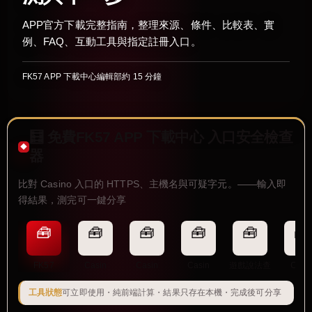
APP官方下載完整指南，整理來源、條件、比較表、實
例、FAQ、互動工具與指定註冊入口。
FK57 APP 下載中心編輯部
約 15 分鐘
🧮 免費FK57 APP 下載中心 入口安全檢查
器
比對 Casino 入口的 HTTPS、主機名與可疑字元。——輸入即
得結果，測完可一鍵分享
🧰
🧰
🧰
🧰
🧰
🧰
FK57
Casin
Casin
Casin
遊戲說法查
Casi
工具狀態
可立即使用・純前端計算・結果只存在本機・完成後可分享