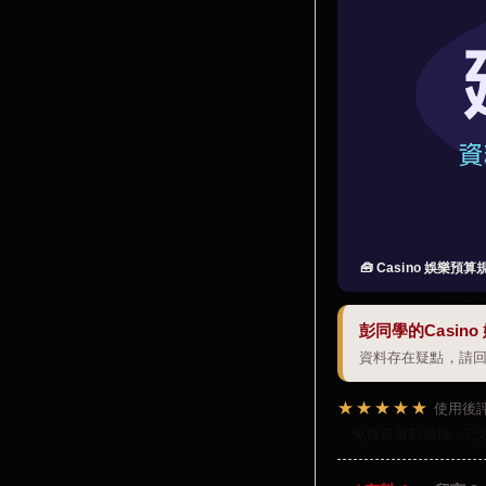
🧰 Casino 娛樂預
彭同學的Casi
資料存在疑點，請
★★★★★
使用後
免費還做到這樣，已