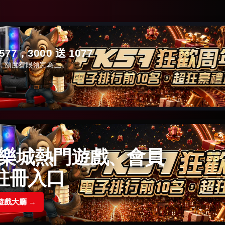
577，3000 送 1077
，額度有限領完為止。
7娛樂城熱門遊戲、會員
註冊入口
遊戲大廳 →