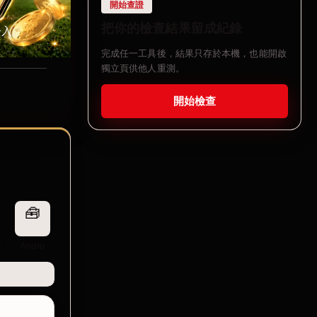
開始查證
把你的檢查結果留成紀錄
冊入
完成任一工具後，結果只存於本機，也能開啟
獨立頁供他人重測。
開始檢查
🧰
🧰
🧰
🔁
🧰
📡
錯
Andro
真人直播延
真人百家樂
Casin
Casin
真人桌流程