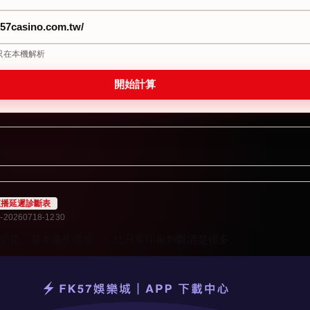
只在本機解析
開始計算
直播延遲診斷表
7-20260718-1230
仍是「基本條件通過」，比只靠印象判斷清楚很多。