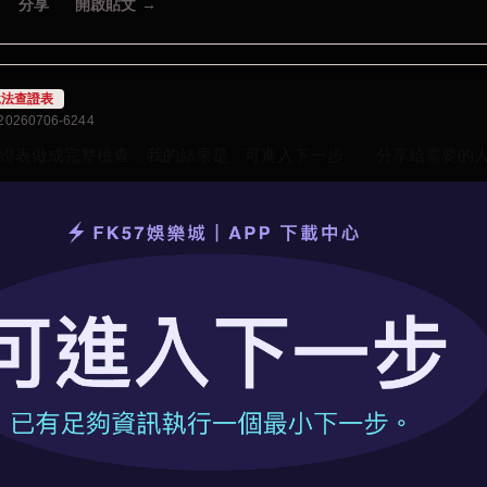
分享
開啟貼文 →
說法查證表
-20260706-6244
證表做成完整檢查，我的結果是「可進入下一步」，分享給需要的