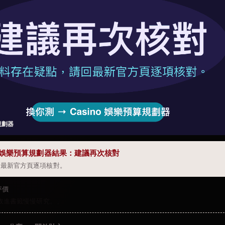
算規劃器
no 娛樂預算規劃器結果：建議再次核對
回最新官方頁逐項核對。
評價
收進書籤慢慢研究。