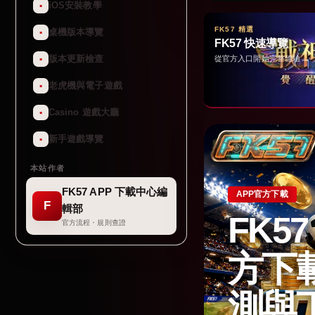
iOS安裝教學
▪
FK57 精選
桌機版本導覽
▪
FK57 快速導覽
版本更新檢查
▪
從官方入口開始完整體驗 →
老虎機與電子遊戲
▪
Casino 遊戲大廳
▪
新手遊戲導覽
▪
本站作者
FK57 APP 下載中心編
APP官方下載
F
輯部
FK5
官方流程・規則查證
方下
測與