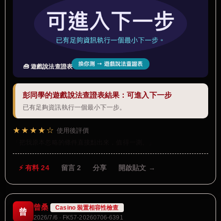
🧰 遊戲說法查證表
彭同學的遊戲說法查證表結果：可進入下一步
已有足夠資訊執行一個最小下一步。
★★★★☆
使用後評價
把我原本忽略的條件直接點出來，值得一測。
⚡ 有料 24
留言 2
分享
開啟貼文 →
曾桑
Casino 裝置相容性檢查
曾
2026/7/6 · FK57-20260706-6391