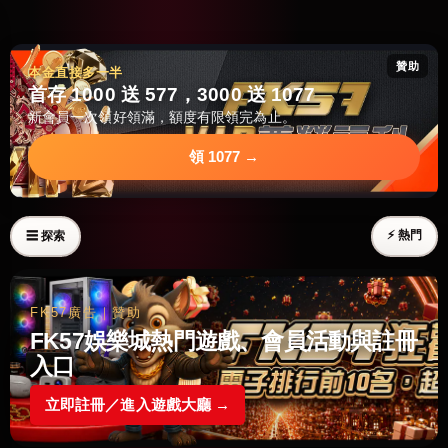
贊助
本金直接多一半
首存 1000 送 577，3000 送 1077
新會員一次領好領滿，額度有限領完為止。
領 1077 →
⚡ 熱門
☰ 探索
FK57廣告｜贊助
FK57娛樂城熱門遊戲、會員活動與註冊
入口
立即註冊／進入遊戲大廳 →