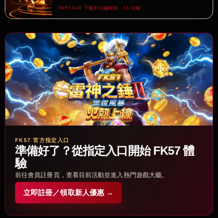
FK57 APP 下載中心編輯部・16 分鐘
FK57 官方指定入口
準備好了？從指定入口開始 FK57 體
驗
前往會員註冊頁，查看目前活動並進入熱門遊戲大廳。
立即註冊／領取新人優惠 →