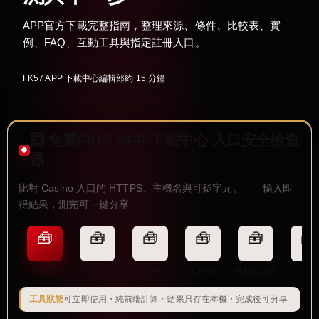
APP官方下載完整指南，整理來源、條件、比較表、實
例、FAQ、互動工具與指定註冊入口。
FK57 APP 下載中心編輯部
約 15 分鐘
🧮 免費FK57 APP 下載中心 入口安全檢查
器
比對 Casino 入口的 HTTPS、主機名與可疑字元。——輸入即
得結果，測完可一鍵分享
🧰
🧰
🧰
🧰
🧰
🧰
FK57
Casin
Casin
Casin
遊戲說法查
Casi
工具狀態
可立即使用・純前端計算・結果只存在本機・完成後可分享