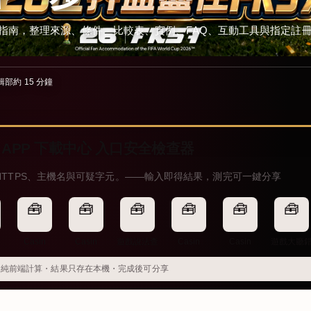
整指南，整理來源、條件、比較表、實例、FAQ、互動工具與指定註
編輯部
約 15 分鐘
57 APP 下載中心 入口安全檢查器
口的 HTTPS、主機名與可疑字元。——輸入即得結果，測完可一鍵分享
🧰
🧰
🧰
🧰
🧰
🧰
Casin
Casin
遊戲說法查
Casin
Casin
遊戲大廳
・純前端計算・結果只存在本機・完成後可分享