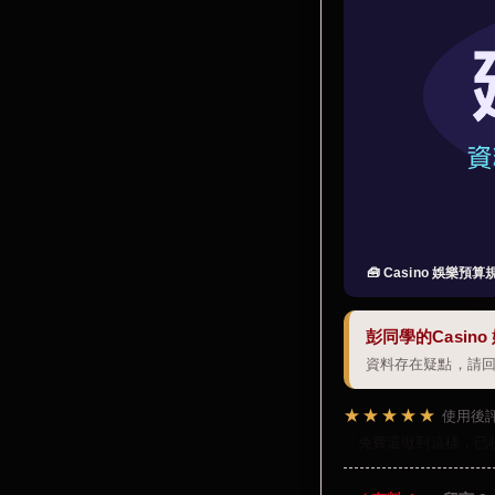
🧰 Casino 娛樂預
彭同學的Casi
資料存在疑點，請
★★★★★
使用後
免費還做到這樣，已