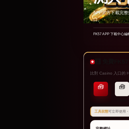
APP官方下載完
口。
FK57 APP 下載中心
🧮 免費FK
比對 Casino 入
🧰
🧰
FK57
Casin
工具狀態
可立即使用
完整網址