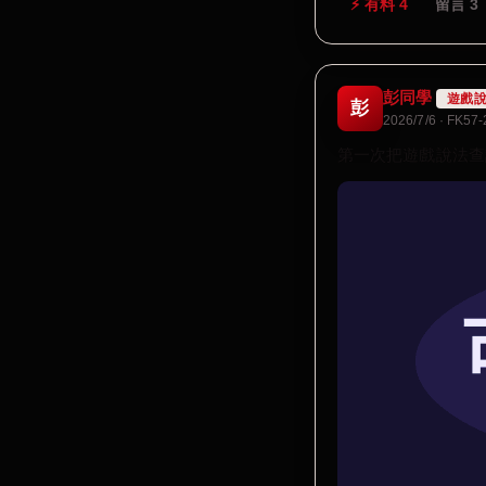
⚡ 有料 4
留言 3
彭同學
遊戲
彭
2026/7/6 · FK57
第一次把遊戲說法查