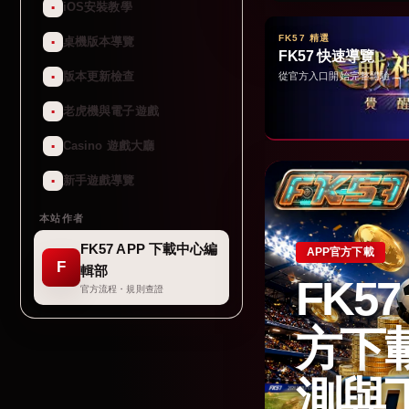
iOS安裝教學
▪
FK57 精選
桌機版本導覽
▪
FK57 快速導覽
版本更新檢查
▪
從官方入口開始完整體驗 →
老虎機與電子遊戲
▪
Casino 遊戲大廳
▪
新手遊戲導覽
▪
本站作者
FK57 APP 下載中心編
APP官方下載
F
輯部
FK5
官方流程・規則查證
方下
測與