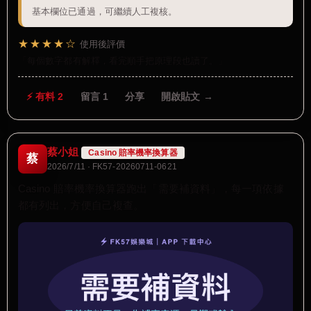
基本欄位已通過，可繼續人工複核。
★★★★☆
使用後評價
每個數字都有解釋，看完順手把原理段也讀了。
⚡ 有料 2
留言 1
分享
開啟貼文 →
蔡小姐
Casino 賠率機率換算器
蔡
2026/7/11 · FK57-20260711-0621
Casino 賠率機率換算器跑出「需要補資料」，每一項依據
都有列出，方便自己複查。