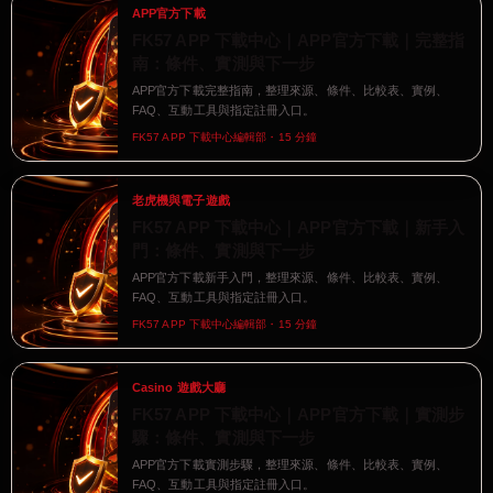
APP官方下載
FK57 APP 下載中心｜APP官方下載｜完整指
南：條件、實測與下一步
APP官方下載完整指南，整理來源、條件、比較表、實例、
FAQ、互動工具與指定註冊入口。
FK57 APP 下載中心編輯部・15 分鐘
老虎機與電子遊戲
FK57 APP 下載中心｜APP官方下載｜新手入
門：條件、實測與下一步
APP官方下載新手入門，整理來源、條件、比較表、實例、
FAQ、互動工具與指定註冊入口。
FK57 APP 下載中心編輯部・15 分鐘
Casino 遊戲大廳
FK57 APP 下載中心｜APP官方下載｜實測步
驟：條件、實測與下一步
APP官方下載實測步驟，整理來源、條件、比較表、實例、
FAQ、互動工具與指定註冊入口。