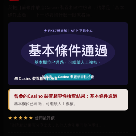
我把目前條件放進Casino 裝置相容性檢查，結果是「基本
條件通過」，下一步要補什麼一眼就看懂。
🧰 Casino 裝置相容性檢查
曾桑的Casino 裝置相容性檢查結果：基本條件通過
基本欄位已通過，可繼續人工複核。
★★★★★
使用後評價
測完把結果頁分享出去，其他人也能用同條件重測。