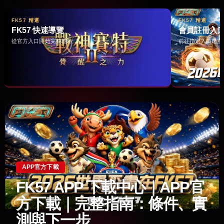
FK57 精選
FK57 精選
FK57 快速導覽
會員註冊入
從官方入口開始完整體驗 →
前往指定入口建立
APP官方下載
FK57 APP 下載中心｜APP官
方下載｜完整指南：條件、實
測與下一步