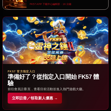
FK57 APP 下載中心編輯部・16 分鐘
FK57 官方指定入口
準備好了？從指定入口開始 FK57 體
驗
前往會員註冊頁，查看目前活動並進入熱門遊戲大廳。
立即註冊／領取新人優惠 →