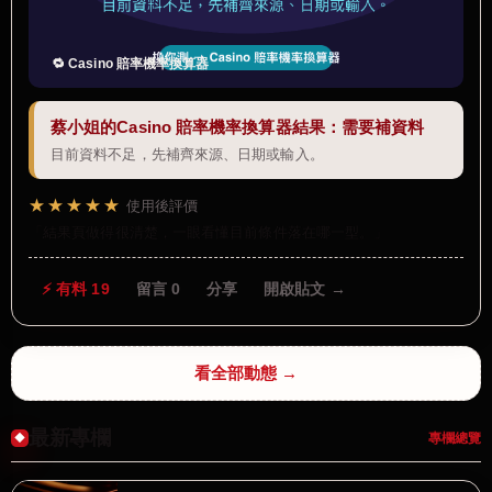
🔁 Casino 賠率機率換算器
蔡小姐的Casino 賠率機率換算器結果：需要補資料
目前資料不足，先補齊來源、日期或輸入。
★★★★★
使用後評價
結果頁做得很清楚，一眼看懂目前條件落在哪一型。
⚡ 有料 19
留言 0
分享
開啟貼文 →
看全部動態 →
最新專欄
專欄總覽