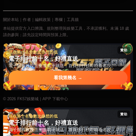
關於本站
｜
作者
｜
編輯政策
｜
專欄
｜
工具牆
本站提供官方入口辨識、規則整理與娛樂工具，不承諾獲利。未滿 18 歲
請勿參與；請先設定時間與預算上限。
贊助
現在第十名分數比你想的低
電子排行前十名，好禮直送
電子館有效投注衝進前十就送，首頁排行榜即時看名次。
看我第幾名 →
© 2026 FK57娛樂城｜APP 下載中心
贊助
現在第十名分數比你想的低
電子排行前十名，好禮直送
電子館有效投注衝進前十就送，首頁排行榜即時看名次。