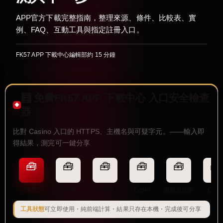
APP官方下載完整指南，整理來源、條件、比較表、實
例、FAQ、互動工具與指定註冊入口。
FK57 APP 下載中心編輯部
約 15 分鐘
🧮 免費FK57 APP 下載中心 入口安全檢查
器
比對 Casino 入口的 HTTPS、主機名與可疑字元。——輸入即
得結果，測完可一鍵分享
🧰
🧰
🧰
🧰
🧰
🧰
FK57
Casin
Casin
Casin
遊戲說法查
Casi
工具狀態
可立即使用・純前端計算・結果只存在本機・完成後可分享