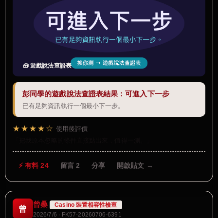
🧰 遊戲說法查證表
彭同學的遊戲說法查證表結果：可進入下一步
已有足夠資訊執行一個最小下一步。
★★★★☆
使用後評價
把我原本忽略的條件直接點出來，值得一測。
⚡ 有料 24
留言 2
分享
開啟貼文 →
曾桑
Casino 裝置相容性檢查
曾
2026/7/6 · FK57-20260706-6391