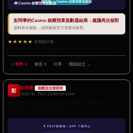
🧰 Casino 娛樂預算規劃器
彭同學的Casino 娛樂預算規劃器結果：建議再次核對
資料存在疑點，請回最新官方頁逐項核對。
★★★★★
使用後評價
免費還做到這樣，已收進書籤慢慢研究。
⚡ 有料 4
留言 3
分享
開啟貼文 →
彭同學
遊戲說法查證表
彭
2026/7/6 · FK57-20260706-6244
第一次把遊戲說法查證表做成完整檢查，我的結果是「可進
入下一步」，分享給需要的人。