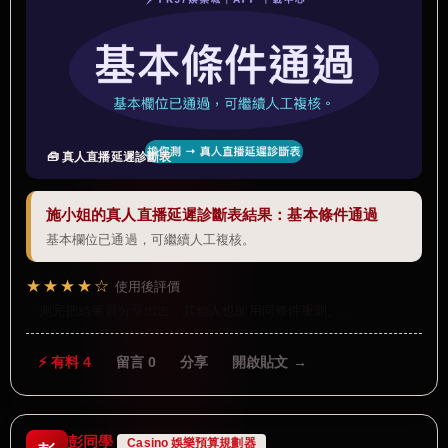
🧰 真人直播延遲診斷表
施小姐的真人直播延遲診斷表結果：基本條件通過
基本欄位已通過，可繼續人工複核。
★★★★☆
使用後評價
測完把結果頁分享出去，其他人也能用同條件重測。
⚡ 有料 4
留言 0
分享
開啟貼文 →
彭同學
Casino 娛樂預算規劃器