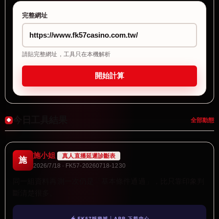
完整網址
請貼完整網址，工具只在本機解析
開始計算
今日工具結果
全部動態
施小姐
真人直播延遲診斷表
施
2026/7/18 · FK57-20260718-1230
同一組資料再測一次仍是「基本條件通過」，比只靠印象判
斷清楚很多。