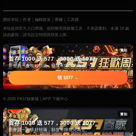
關於本站
｜
作者
｜
編輯政策
｜
專欄
｜
工具牆
本站提供官方入口辨識、規則整理與娛樂工具，不承諾獲利。未滿 18 歲
請勿參與；請先設定時間與預算上限。
贊助
本金直接多一半
首存 1000 送 577，3000 送 1077
新會員一次領好領滿，額度有限領完為止。
領 1077 →
© 2026 FK57娛樂城｜APP 下載中心
贊助
本金直接多一半
首存 1000 送 577，3000 送 1077
新會員一次領好領滿，額度有限領完為止。