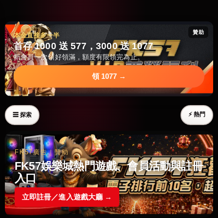
贊助
本金直接多一半
首存 1000 送 577，3000 送 1077
新會員一次領好領滿，額度有限領完為止。
領 1077 →
⚡ 熱門
☰ 探索
FK57廣告｜贊助
FK57娛樂城熱門遊戲、會員活動與註冊
入口
立即註冊／進入遊戲大廳 →