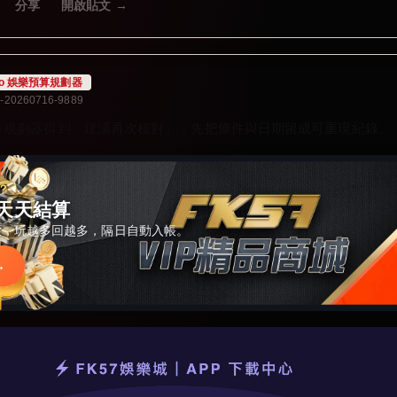
分享
開啟貼文 →
ino 娛樂預算規劃器
7-20260716-9889
娛樂預算規劃器得到「建議再次核對」，先把條件與日期留成可重現紀錄。
？
天天結算
限，玩越多回越多，隔日自動入帳。
→