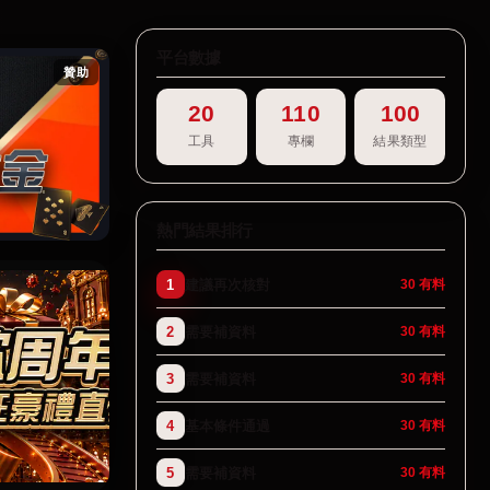
平台數據
贊助
20
110
100
工具
專欄
結果類型
熱門結果排行
1
建議再次核對
30 有料
2
需要補資料
30 有料
3
需要補資料
30 有料
4
基本條件通過
30 有料
5
需要補資料
30 有料