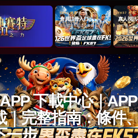
FK57 精選
FK57 精選
會員註冊入口
真人視訊
前往指定入口建立帳號 →
立即進入沉浸
7 APP 下載中心｜AP
載｜完整指南：條件
下一步