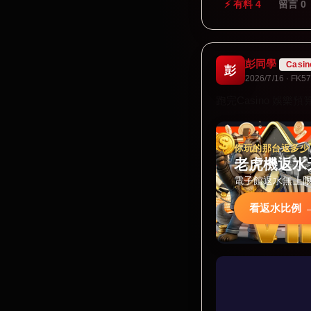
⚡ 有料 4
留言 0
彭同學
Cas
彭
2026/7/16 · FK5
跑完Casino 
你玩的那台返多少
老虎機返水
電子館返水無上
看返水比例 