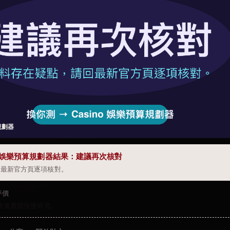
算規劃器
no 娛樂預算規劃器結果：建議再次核對
回最新官方頁逐項核對。
評價
收進書籤慢慢研究。