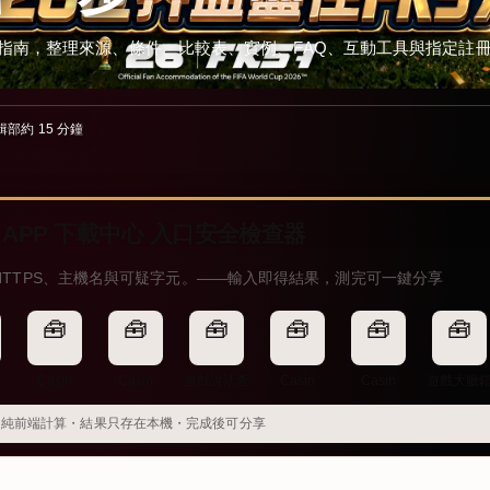
整指南，整理來源、條件、比較表、實例、FAQ、互動工具與指定註
編輯部
約 15 分鐘
57 APP 下載中心 入口安全檢查器
口的 HTTPS、主機名與可疑字元。——輸入即得結果，測完可一鍵分享
🧰
🧰
🧰
🧰
🧰
🧰
Casin
Casin
遊戲說法查
Casin
Casin
遊戲大廳
・純前端計算・結果只存在本機・完成後可分享