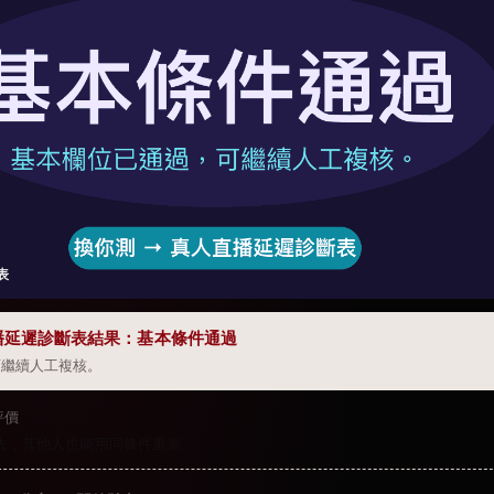
表
播延遲診斷表結果：基本條件通過
可繼續人工複核。
評價
去，其他人也能用同條件重測。