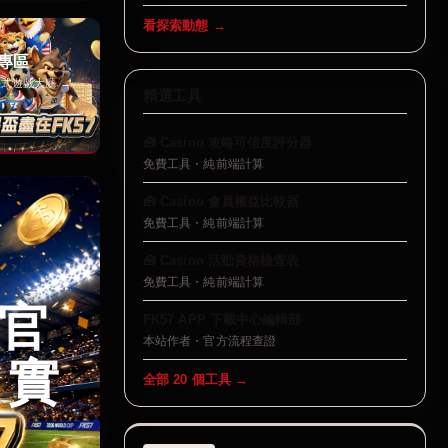
看探索動態 →
專區
式遊戲大廳 →
精選工具
🧰 Casino 攻略可信度評分器
免費工具・純前端計算
🧰 Casino 會員權益比較器
免費工具・純前端計算
🧰 Casino 活動資格檢查表
免費工具・純前端計算
P官
FK57 APP 下載中心編輯部
本站作者・官方流程查證
、實
全部 20 個工具 →