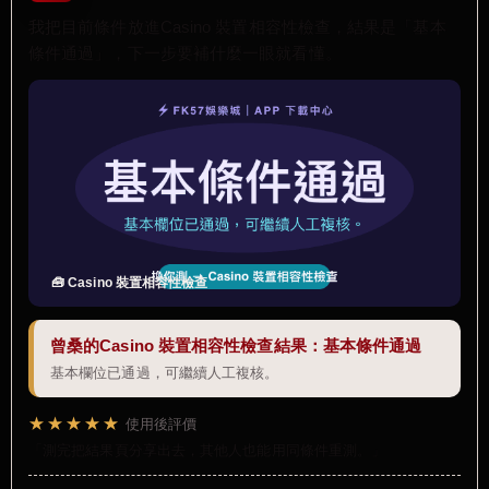
我把目前條件放進Casino 裝置相容性檢查，結果是「基本
條件通過」，下一步要補什麼一眼就看懂。
🧰 Casino 裝置相容性檢查
曾桑的Casino 裝置相容性檢查結果：基本條件通過
基本欄位已通過，可繼續人工複核。
★★★★★
使用後評價
測完把結果頁分享出去，其他人也能用同條件重測。