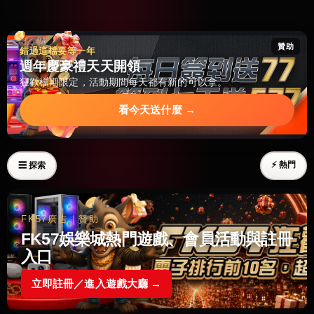
贊助
錯過這檔要等一年
週年慶豪禮天天開領
狂歡檔期限定，活動期間每天都有新的可以拿。
看今天送什麼 →
⚡ 熱門
☰ 探索
FK57廣告｜贊助
FK57娛樂城熱門遊戲、會員活動與註冊
入口
立即註冊／進入遊戲大廳 →