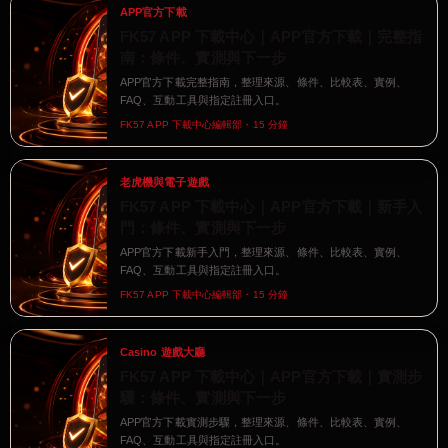
APP官方下載
FK57 APP 下載中心｜APP官方下載｜完整指
南：條件、實測與下一步
APP官方下載完整指南，整理來源、條件、比較表、實例、
FAQ、互動工具與指定註冊入口。
FK57 APP 下載中心編輯部・15 分鐘
老虎機與電子遊戲
FK57 APP 下載中心｜APP官方下載｜新手入
門：條件、實測與下一步
APP官方下載新手入門，整理來源、條件、比較表、實例、
FAQ、互動工具與指定註冊入口。
FK57 APP 下載中心編輯部・15 分鐘
Casino 遊戲大廳
FK57 APP 下載中心｜APP官方下載｜實測步
驟：條件、實測與下一步
APP官方下載實測步驟，整理來源、條件、比較表、實例、
FAQ、互動工具與指定註冊入口。