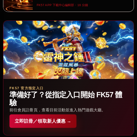
FK57 APP 下載中心編輯部・16 分鐘
FK57 官方指定入口
準備好了？從指定入口開始 FK57 體
驗
前往會員註冊頁，查看目前活動並進入熱門遊戲大廳。
立即註冊／領取新人優惠 →