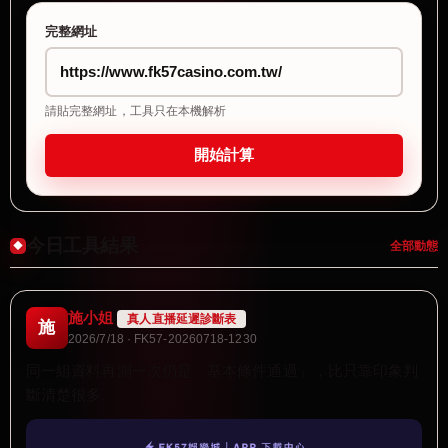
完整網址
請貼完整網址，工具只在本機解析
開始計算
今日工具結果
全部動態
施小姐
真人直播延遲診斷表
施
2026/7/18 · FK57-20260718-1230
同一組資料再測一次仍是「基本條件通過」，比只靠印象判
斷清楚很多。