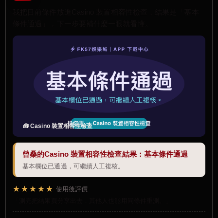
我把目前條件放進Casino 裝置相容性檢查，結果是「基本
條件通過」，下一步要補什麼一眼就看懂。
🧰 Casino 裝置相容性檢查
曾桑的Casino 裝置相容性檢查結果：基本條件通過
基本欄位已通過，可繼續人工複核。
★★★★★
使用後評價
測完把結果頁分享出去，其他人也能用同條件重測。