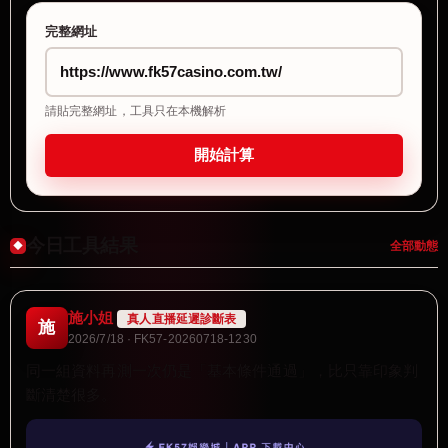
完整網址
請貼完整網址，工具只在本機解析
開始計算
今日工具結果
全部動態
施小姐
真人直播延遲診斷表
施
2026/7/18 · FK57-20260718-1230
同一組資料再測一次仍是「基本條件通過」，比只靠印象判
斷清楚很多。