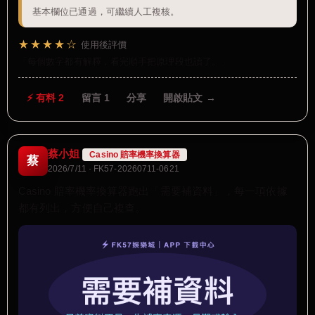
基本欄位已通過，可繼續人工複核。
★★★★☆
使用後評價
每個數字都有解釋，看完順手把原理段也讀了。
⚡ 有料 2
留言 1
分享
開啟貼文 →
蔡小姐
Casino 賠率機率換算器
蔡
2026/7/11 · FK57-20260711-0621
Casino 賠率機率換算器跑出「需要補資料」，每一項依據
都有列出，方便自己複查。