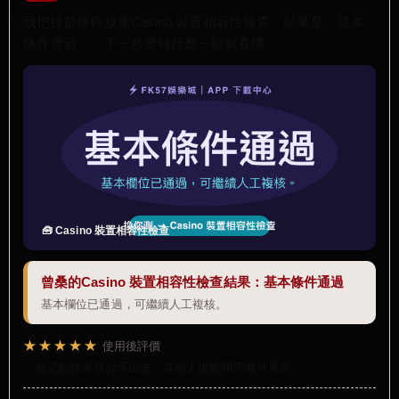
我把目前條件放進Casino 裝置相容性檢查，結果是「基本
條件通過」，下一步要補什麼一眼就看懂。
🧰 Casino 裝置相容性檢查
曾桑的Casino 裝置相容性檢查結果：基本條件通過
基本欄位已通過，可繼續人工複核。
★★★★★
使用後評價
測完把結果頁分享出去，其他人也能用同條件重測。