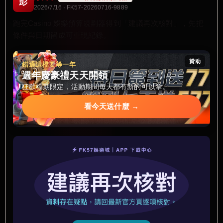
彭
2026/7/16 · FK57-20260716-9889
跑完Casino 娛樂預算規劃器得到「建議再次核對」，先把
條件與日期留成可重現紀錄。
贊助
錯過這檔要等一年
週年慶豪禮天天開領
狂歡檔期限定，活動期間每天都有新的可以拿。
看今天送什麼 →