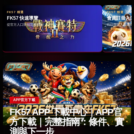
FK57 精選
FK57 精選
FK57 快速導覽
會員註冊入
從官方入口開始完整體驗 →
前往指定入口建立
APP官方下載
FK57 APP 下載中心｜APP官
方下載｜完整指南：條件、實
測與下一步