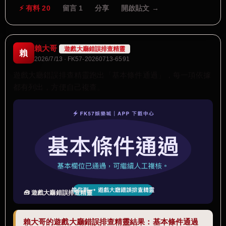
⚡ 有料 20
留言 1
分享
開啟貼文 →
賴大哥
遊戲大廳錯誤排查精靈
賴
2026/7/13 · FK57-20260713-6591
遊戲大廳錯誤排查精靈跑出「基本條件通過」，每一項依據
都有列出，方便自己複查。
🧰 遊戲大廳錯誤排查精靈
賴大哥的遊戲大廳錯誤排查精靈結果：基本條件通過