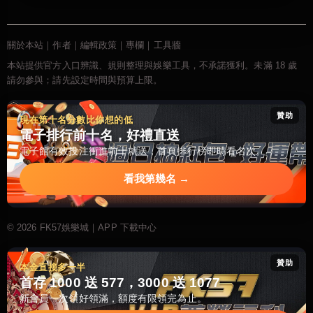
關於本站
｜
作者
｜
編輯政策
｜
專欄
｜
工具牆
本站提供官方入口辨識、規則整理與娛樂工具，不承諾獲利。未滿 18 歲
請勿參與；請先設定時間與預算上限。
贊助
現在第十名分數比你想的低
電子排行前十名，好禮直送
電子館有效投注衝進前十就送，首頁排行榜即時看名次。
看我第幾名 →
© 2026 FK57娛樂城｜APP 下載中心
贊助
本金直接多一半
首存 1000 送 577，3000 送 1077
新會員一次領好領滿，額度有限領完為止。