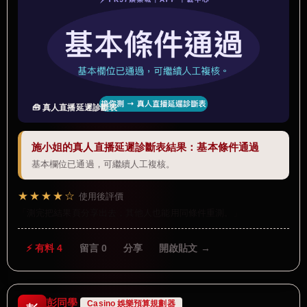
🧰 真人直播延遲診斷表
施小姐的真人直播延遲診斷表結果：基本條件通過
基本欄位已通過，可繼續人工複核。
★★★★☆
使用後評價
測完把結果頁分享出去，其他人也能用同條件重測。
⚡ 有料 4
留言 0
分享
開啟貼文 →
彭同學
Casino 娛樂預算規劃器