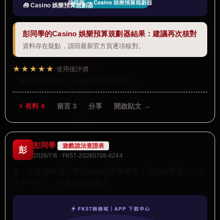
🧰 Casino 娛樂預算規劃器
彭同學的Casino 娛樂預算規劃器結果：建議再次核對
資料存在疑點，請回最新官方頁逐項核對。
★★★★★
使用後評價
免費還做到這樣，已收進書籤慢慢研究。
⚡ 有料 4
留言 3
分享
開啟貼文 →
彭同學
遊戲說法查證表
彭
2026/7/6 · FK57-20260706-6244
第一次把遊戲說法查證表做成完整檢查，我的結果是「可進
入下一步」，分享給需要的人。