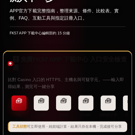
APP官方下載完整指南，整理來源、條件、比較表、實
例、FAQ、互動工具與指定註冊入口。
FK57 APP 下載中心編輯部
約 15 分鐘
🧮 免費FK57 APP 下載中心 入口安全檢查
器
比對 Casino 入口的 HTTPS、主機名與可疑字元。——輸入即
得結果，測完可一鍵分享
🧰
🧰
🧰
🧰
🧰
🧰
FK57
Casin
Casin
Casin
遊戲說法查
Casi
工具狀態
可立即使用・純前端計算・結果只存在本機・完成後可分享