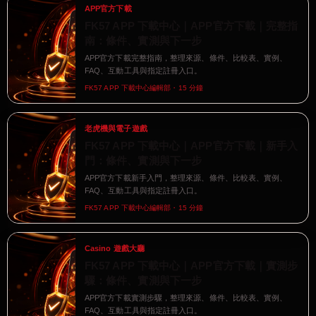
APP官方下載
FK57 APP 下載中心｜APP官方下載｜完整指
南：條件、實測與下一步
APP官方下載完整指南，整理來源、條件、比較表、實例、
FAQ、互動工具與指定註冊入口。
FK57 APP 下載中心編輯部・15 分鐘
老虎機與電子遊戲
FK57 APP 下載中心｜APP官方下載｜新手入
門：條件、實測與下一步
APP官方下載新手入門，整理來源、條件、比較表、實例、
FAQ、互動工具與指定註冊入口。
FK57 APP 下載中心編輯部・15 分鐘
Casino 遊戲大廳
FK57 APP 下載中心｜APP官方下載｜實測步
驟：條件、實測與下一步
APP官方下載實測步驟，整理來源、條件、比較表、實例、
FAQ、互動工具與指定註冊入口。