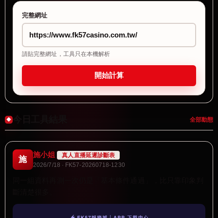
完整網址
請貼完整網址，工具只在本機解析
開始計算
今日工具結果
全部動態
施小姐
真人直播延遲診斷表
施
2026/7/18 · FK57-20260718-1230
同一組資料再測一次仍是「基本條件通過」，比只靠印象判
斷清楚很多。