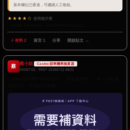
基本欄位已通過，可繼續人工複核。
★★★★☆
使用後評價
每個數字都有解釋，看完順手把原理段也讀了。
⚡ 有料 2
留言 1
分享
開啟貼文 →
蔡小姐
Casino 賠率機率換算器
蔡
2026/7/11 · FK57-20260711-0621
Casino 賠率機率換算器跑出「需要補資料」，每一項依據
都有列出，方便自己複查。