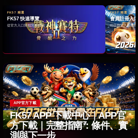
FK57 精選
FK57 精選
FK57 快速導覽
會員註冊入
從官方入口開始完整體驗 →
前往指定入口建立
APP官方下載
FK57 APP 下載中心｜APP官
方下載｜完整指南：條件、實
測與下一步