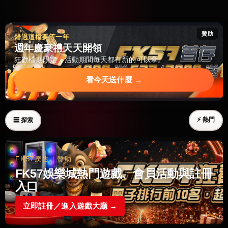
贊助
錯過這檔要等一年
週年慶豪禮天天開領
狂歡檔期限定，活動期間每天都有新的可以拿。
看今天送什麼 →
⚡ 熱門
☰ 探索
FK57廣告｜贊助
FK57娛樂城熱門遊戲、會員活動與註冊
入口
立即註冊／進入遊戲大廳 →