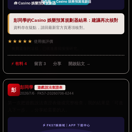
🧰 Casino 娛樂預算規劃器
彭同學的Casino 娛樂預算規劃器結果：建議再次核對
資料存在疑點，請回最新官方頁逐項核對。
★★★★★
使用後評價
免費還做到這樣，已收進書籤慢慢研究。
⚡ 有料 4
留言 3
分享
開啟貼文 →
彭同學
遊戲說法查證表
彭
2026/7/6 · FK57-20260706-6244
第一次把遊戲說法查證表做成完整檢查，我的結果是「可進
入下一步」，分享給需要的人。