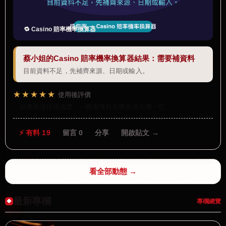
🔁 Casino 賠率機率換算器
蔡小姐的Casino 賠率機率換算器結果：需要補資料
目前資料不足，先補齊來源、日期或輸入。
★★★★★
使用後評價
結果頁做得很清楚，一眼看懂目前條件落在哪一型。
⚡ 有料 19
留言 0
分享
開啟貼文 →
看全部動態 →
最新專欄
專欄總覽