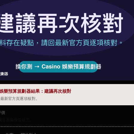
算規劃器
no 娛樂預算規劃器結果：建議再次核對
回最新官方頁逐項核對。
評價
收進書籤慢慢研究。