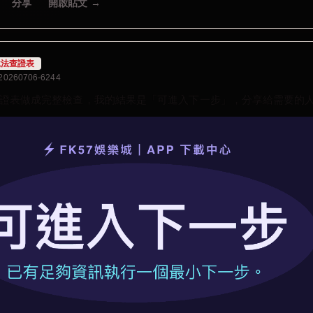
分享
開啟貼文 →
說法查證表
-20260706-6244
證表做成完整檢查，我的結果是「可進入下一步」，分享給需要的