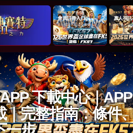
FK57 精選
FK57 精選
會員註冊入口
真人視訊
前往指定入口建立帳號 →
立即進入沉浸
7 APP 下載中心｜AP
載｜完整指南：條件
下一步