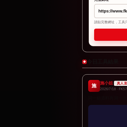
請貼完整網址，工具
今日工具結果
施小姐
真人
施
2026/7/18 · FK5
同一組資料再測一次