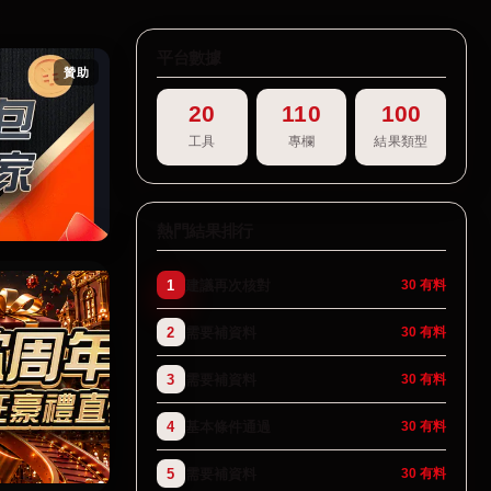
平台數據
贊助
20
110
100
工具
專欄
結果類型
熱門結果排行
1
建議再次核對
30 有料
2
需要補資料
30 有料
3
需要補資料
30 有料
4
基本條件通過
30 有料
5
需要補資料
30 有料