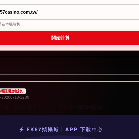
只在本機解析
開始計算
直播延遲診斷表
7-20260718-1230
仍是「基本條件通過」，比只靠印象判斷清楚很多。