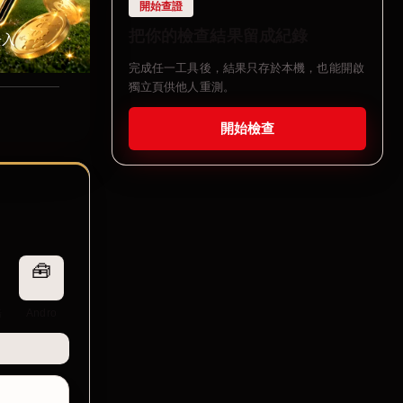
開始查證
把你的檢查結果留成紀錄
冊入
完成任一工具後，結果只存於本機，也能開啟
獨立頁供他人重測。
開始檢查
🧰
🧰
🧰
🔁
🧰
📡
錯
Andro
真人直播延
真人百家樂
Casin
Casin
真人桌流程