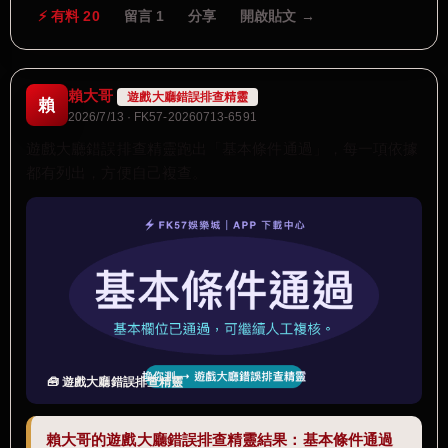
⚡ 有料 20
留言 1
分享
開啟貼文 →
賴大哥
遊戲大廳錯誤排查精靈
賴
2026/7/13 · FK57-20260713-6591
遊戲大廳錯誤排查精靈跑出「基本條件通過」，每一項依據
都有列出，方便自己複查。
🧰 遊戲大廳錯誤排查精靈
賴大哥的遊戲大廳錯誤排查精靈結果：基本條件通過