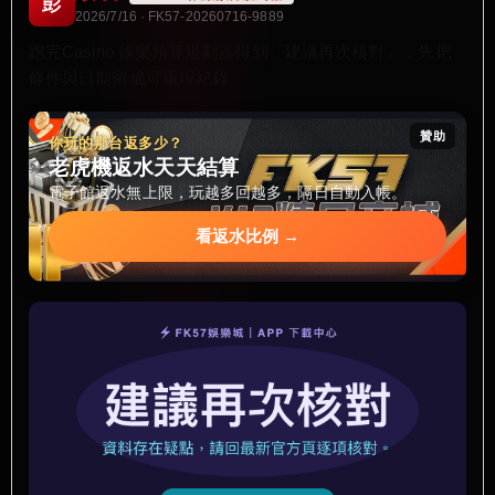
彭
2026/7/16 · FK57-20260716-9889
跑完Casino 娛樂預算規劃器得到「建議再次核對」，先把
條件與日期留成可重現紀錄。
贊助
你玩的那台返多少？
老虎機返水天天結算
電子館返水無上限，玩越多回越多，隔日自動入帳。
看返水比例 →