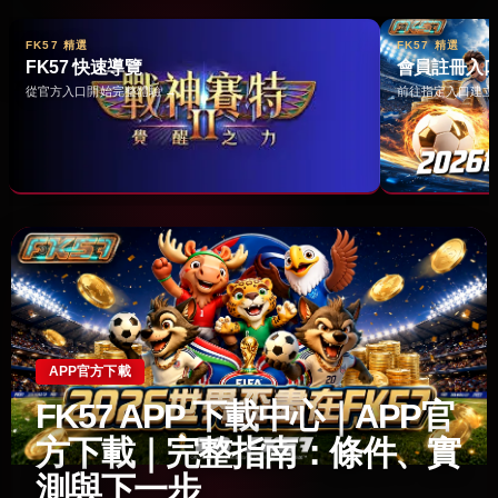
FK57 精選
FK57 精選
FK57 快速導覽
會員註冊入
從官方入口開始完整體驗 →
前往指定入口建立
APP官方下載
FK57 APP 下載中心｜APP官
方下載｜完整指南：條件、實
測與下一步