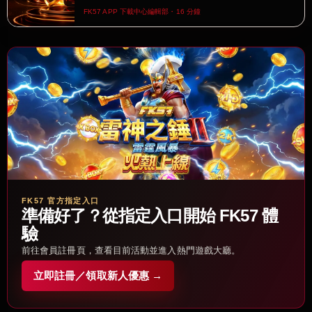
FK57 APP 下載中心編輯部・16 分鐘
FK57 官方指定入口
準備好了？從指定入口開始 FK57 體
驗
前往會員註冊頁，查看目前活動並進入熱門遊戲大廳。
立即註冊／領取新人優惠 →