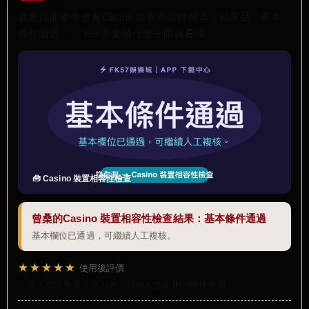
我把目前條件放進Casino 裝置相容性檢查，結果是「基本
條件通過」，下一步要補什麼一眼就看懂。
🧰 Casino 裝置相容性檢查
曾桑的Casino 裝置相容性檢查結果：基本條件通過
基本欄位已通過，可繼續人工複核。
★★★★★
使用後評價
測完把結果頁分享出去，其他人也能用同條件重測。