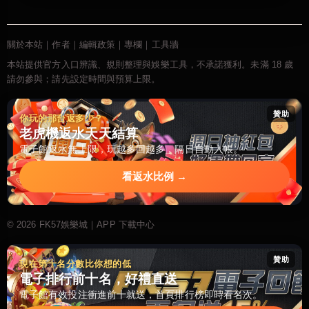
關於本站
｜
作者
｜
編輯政策
｜
專欄
｜
工具牆
本站提供官方入口辨識、規則整理與娛樂工具，不承諾獲利。未滿 18 歲
請勿參與；請先設定時間與預算上限。
贊助
你玩的那台返多少？
老虎機返水天天結算
電子館返水無上限，玩越多回越多，隔日自動入帳。
看返水比例 →
© 2026 FK57娛樂城｜APP 下載中心
贊助
現在第十名分數比你想的低
電子排行前十名，好禮直送
電子館有效投注衝進前十就送，首頁排行榜即時看名次。