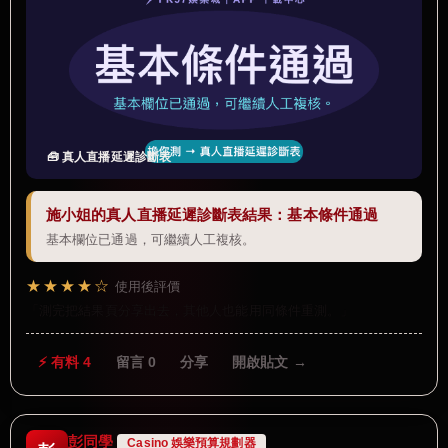
🧰 真人直播延遲診斷表
施小姐的真人直播延遲診斷表結果：基本條件通過
基本欄位已通過，可繼續人工複核。
★★★★☆
使用後評價
測完把結果頁分享出去，其他人也能用同條件重測。
⚡ 有料 4
留言 0
分享
開啟貼文 →
彭同學
Casino 娛樂預算規劃器