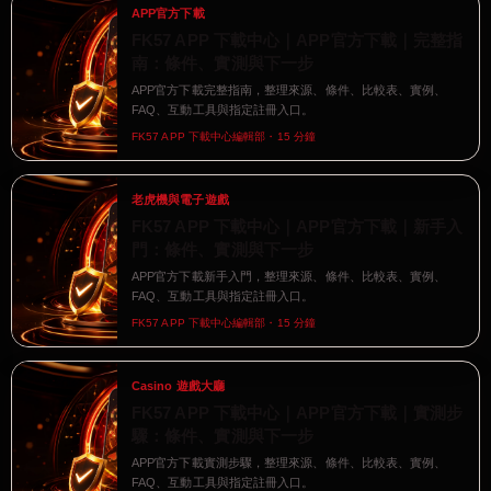
APP官方下載
FK57 APP 下載中心｜APP官方下載｜完整指
南：條件、實測與下一步
APP官方下載完整指南，整理來源、條件、比較表、實例、
FAQ、互動工具與指定註冊入口。
FK57 APP 下載中心編輯部・15 分鐘
老虎機與電子遊戲
FK57 APP 下載中心｜APP官方下載｜新手入
門：條件、實測與下一步
APP官方下載新手入門，整理來源、條件、比較表、實例、
FAQ、互動工具與指定註冊入口。
FK57 APP 下載中心編輯部・15 分鐘
Casino 遊戲大廳
FK57 APP 下載中心｜APP官方下載｜實測步
驟：條件、實測與下一步
APP官方下載實測步驟，整理來源、條件、比較表、實例、
FAQ、互動工具與指定註冊入口。