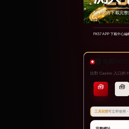
APP官方下載完
口。
FK57 APP 下載中心
🧮 免費FK
比對 Casino 入
🧰
🧰
FK57
Casin
工具狀態
可立即使用
完整網址