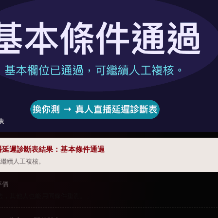
表
播延遲診斷表結果：基本條件通過
可繼續人工複核。
評價
去，其他人也能用同條件重測。