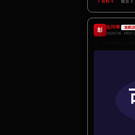
⚡ 有料 4
留言 3
彭同學
遊戲
彭
2026/7/6 · FK57
第一次把遊戲說法查