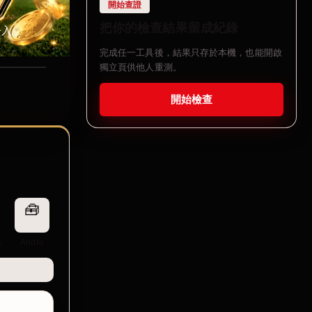
開始查證
把你的檢查結果留成紀錄
冊入
完成任一工具後，結果只存於本機，也能開啟
獨立頁供他人重測。
開始檢查
🧰
🧰
🧰
🔁
🧰
📡
錯
Andro
真人直播延
真人百家樂
Casin
Casin
真人桌流程