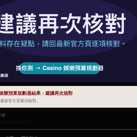
算規劃器
no 娛樂預算規劃器結果：建議再次核對
回最新官方頁逐項核對。
評價
收進書籤慢慢研究。