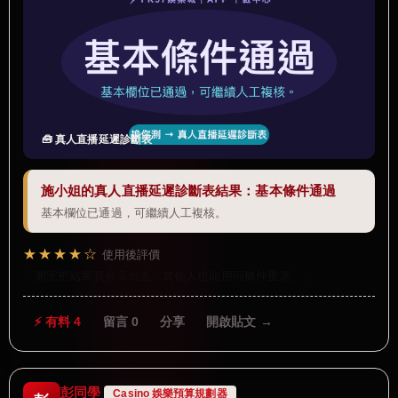
🧰 真人直播延遲診斷表
施小姐的真人直播延遲診斷表結果：基本條件通過
基本欄位已通過，可繼續人工複核。
★★★★☆
使用後評價
測完把結果頁分享出去，其他人也能用同條件重測。
⚡ 有料 4
留言 0
分享
開啟貼文 →
彭同學
Casino 娛樂預算規劃器