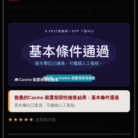
我把目前條件放進Casino 裝置相容性檢查，結果是「基本
條件通過」，下一步要補什麼一眼就看懂。
🧰 Casino 裝置相容性檢查
曾桑的Casino 裝置相容性檢查結果：基本條件通過
基本欄位已通過，可繼續人工複核。
★★★★★
使用後評價
測完把結果頁分享出去，其他人也能用同條件重測。