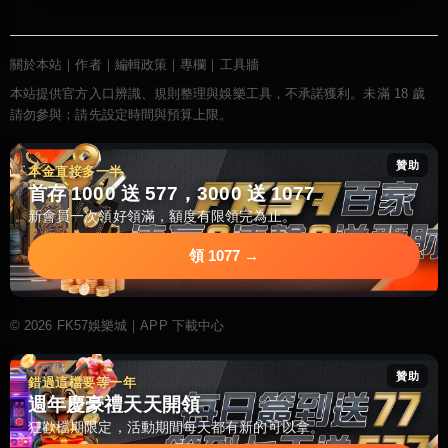
關於本站
｜
作者
｜
編輯政策
｜
專欄
｜
工具牆
本站提供官方入口辨識、規則整理與娛樂工具，不承諾獲利。未滿 18 歲
請勿參與；請先設定時間與預算上限。
贊助
本金直接多一半
首存 1000 送 577，3000 送 1077
新會員一次領好領滿，額度有限領完為止。
領 1077 →
© 2026 FK57娛樂城｜APP 下載中心
贊助
錯過這檔要等一年
週年慶豪禮天天開領
狂歡檔期限定，活動期間每天都有新的可以拿。