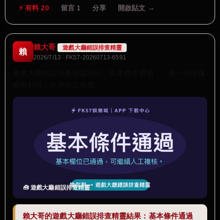
⚡ 有料 20
留言 1
分享
開啟貼文 →
賴大哥
遊戲大廳錯誤排查精靈
賴
2026/7/13 · FK57-20260713-6591
遊戲大廳錯誤排查精靈跑出「基本條件通過」，每一項依據
都有列出，方便自己複查。
🧰 遊戲大廳錯誤排查精靈
賴大哥的遊戲大廳錯誤排查精靈結果：基本條件通過