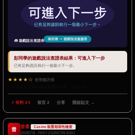
🧰 遊戲說法查證表
彭同學的遊戲說法查證表結果：可進入下一步
已有足夠資訊執行一個最小下一步。
★★★★☆
使用後評價
把我原本忽略的條件直接點出來，值得一測。
⚡ 有料 24
留言 2
分享
開啟貼文 →
曾桑
Casino 裝置相容性檢查
曾
2026/7/6 · FK57-20260706-6391