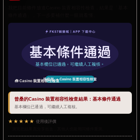
我把目前條件放進Casino 裝置相容性檢查，結果是「基本
條件通過」，下一步要補什麼一眼就看懂。
🧰 Casino 裝置相容性檢查
曾桑的Casino 裝置相容性檢查結果：基本條件通過
基本欄位已通過，可繼續人工複核。
★★★★★
使用後評價
測完把結果頁分享出去，其他人也能用同條件重測。