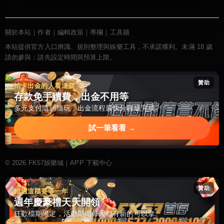
關於本站
｜
作者
｜
編輯政策
｜
專欄
｜
工具牆
本站提供官方入口辨識、規則整理與娛樂工具，不承諾獲利。未滿 18 歲
請勿參與；請先設定時間與預算上限。
贊助
怕卡出金的人看這個
存款免手續費，出金不用等
多元支付隨到隨玩，出金流程最快分鐘級完成。
試一筆看看 →
© 2026 FK57娛樂城｜APP 下載中心
贊助
錯過這檔要等一年
週年慶豪禮天天開領
狂歡檔期限定，活動期間每天都有新的可以拿。