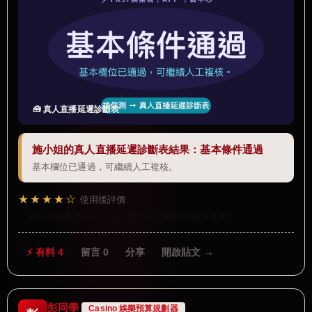
🧰 真人直播延遲診斷表
施小姐的真人直播延遲診斷表結果：基本條件通過
基本欄位已通過，可繼續人工複核。
★★★★☆
使用後評價
測完把結果頁分享出去，其他人也能用同條件重測。
⚡ 有料 4
留言 0
分享
開啟貼文 →
彭同學
Casino 娛樂預算規劃器