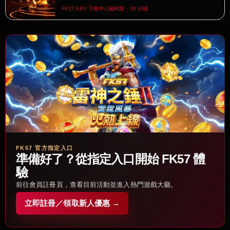
FK57 APP 下載中心編輯部・16 分鐘
FK57 官方指定入口
準備好了？從指定入口開始 FK57 體
驗
前往會員註冊頁，查看目前活動並進入熱門遊戲大廳。
立即註冊／領取新人優惠 →