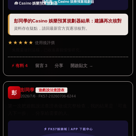
🧰 Casino 娛樂預算規劃器
彭同學的Casino 娛樂預算規劃器結果：建議再次核對
資料存在疑點，請回最新官方頁逐項核對。
★★★★★
使用後評價
免費還做到這樣，已收進書籤慢慢研究。
⚡ 有料 4
留言 3
分享
開啟貼文 →
彭同學
遊戲說法查證表
彭
2026/7/6 · FK57-20260706-6244
第一次把遊戲說法查證表做成完整檢查，我的結果是「可進
入下一步」，分享給需要的人。