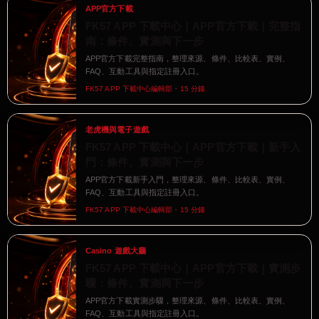
APP官方下載
FK57 APP 下載中心｜APP官方下載｜完整指
南：條件、實測與下一步
APP官方下載完整指南，整理來源、條件、比較表、實例、
FAQ、互動工具與指定註冊入口。
FK57 APP 下載中心編輯部・15 分鐘
老虎機與電子遊戲
FK57 APP 下載中心｜APP官方下載｜新手入
門：條件、實測與下一步
APP官方下載新手入門，整理來源、條件、比較表、實例、
FAQ、互動工具與指定註冊入口。
FK57 APP 下載中心編輯部・15 分鐘
Casino 遊戲大廳
FK57 APP 下載中心｜APP官方下載｜實測步
驟：條件、實測與下一步
APP官方下載實測步驟，整理來源、條件、比較表、實例、
FAQ、互動工具與指定註冊入口。