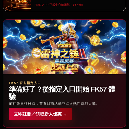
FK57 APP 下載中心編輯部・16 分鐘
FK57 官方指定入口
準備好了？從指定入口開始 FK57 體
驗
前往會員註冊頁，查看目前活動並進入熱門遊戲大廳。
立即註冊／領取新人優惠 →