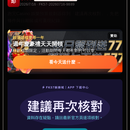
彭
2026/7/16 · FK57-20260716-9889
跑完Casino 娛樂預算規劃器得到「建議再次核對」，先把
條件與日期留成可重現紀錄。
贊助
錯過這檔要等一年
週年慶豪禮天天開領
狂歡檔期限定，活動期間每天都有新的可以拿。
看今天送什麼 →