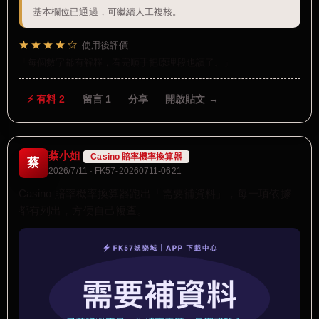
基本欄位已通過，可繼續人工複核。
★★★★☆
使用後評價
每個數字都有解釋，看完順手把原理段也讀了。
⚡ 有料 2
留言 1
分享
開啟貼文 →
蔡小姐
Casino 賠率機率換算器
蔡
2026/7/11 · FK57-20260711-0621
Casino 賠率機率換算器跑出「需要補資料」，每一項依據
都有列出，方便自己複查。