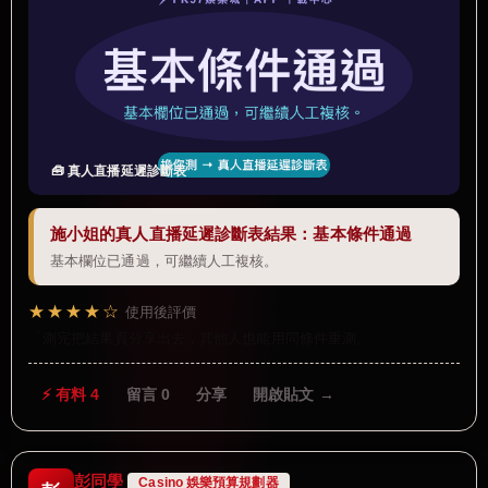
🧰 真人直播延遲診斷表
施小姐的真人直播延遲診斷表結果：基本條件通過
基本欄位已通過，可繼續人工複核。
★★★★☆
使用後評價
測完把結果頁分享出去，其他人也能用同條件重測。
⚡ 有料 4
留言 0
分享
開啟貼文 →
彭同學
Casino 娛樂預算規劃器