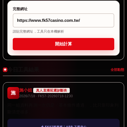
完整網址
請貼完整網址，工具只在本機解析
開始計算
今日工具結果
全部動態
施小姐
真人直播延遲診斷表
施
2026/7/18 · FK57-20260718-1230
同一組資料再測一次仍是「基本條件通過」，比只靠印象判
斷清楚很多。