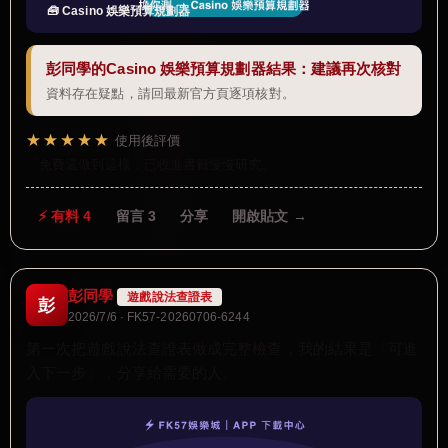
🧰 Casino 娛樂預算規劃器
彭同學的Casino 娛樂預算規劃器結果：建議再次核對
資料存在疑點，請回最新官方頁逐項核對。
★★★★★
使用後評價
免費還做到這樣，已收進書籤慢慢研究。
⚡ 有料 4
留言 3
分享
開啟貼文 →
彭同學
遊戲說法查證表
彭
2026/7/6 · FK57-20260706-6244
第一次把遊戲說法查證表做成完整檢查，我的結果是「可進
入下一步」，分享給需要的人。