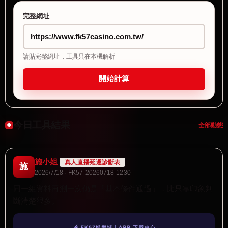
完整網址
請貼完整網址，工具只在本機解析
開始計算
今日工具結果
全部動態
施小姐
真人直播延遲診斷表
施
2026/7/18 · FK57-20260718-1230
同一組資料再測一次仍是「基本條件通過」，比只靠印象判
斷清楚很多。