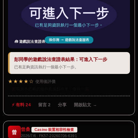
🧰 遊戲說法查證表
彭同學的遊戲說法查證表結果：可進入下一步
已有足夠資訊執行一個最小下一步。
★★★★☆
使用後評價
把我原本忽略的條件直接點出來，值得一測。
⚡ 有料 24
留言 2
分享
開啟貼文 →
曾桑
Casino 裝置相容性檢查
曾
2026/7/6 · FK57-20260706-6391