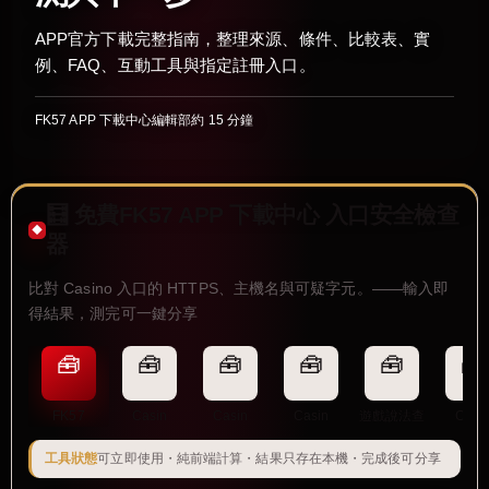
APP官方下載完整指南，整理來源、條件、比較表、實
例、FAQ、互動工具與指定註冊入口。
FK57 APP 下載中心編輯部
約 15 分鐘
🧮 免費FK57 APP 下載中心 入口安全檢查
器
比對 Casino 入口的 HTTPS、主機名與可疑字元。——輸入即
得結果，測完可一鍵分享
🧰
🧰
🧰
🧰
🧰
🧰
FK57
Casin
Casin
Casin
遊戲說法查
Casi
工具狀態
可立即使用・純前端計算・結果只存在本機・完成後可分享