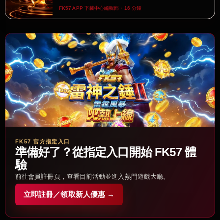
FK57 APP 下載中心編輯部・16 分鐘
FK57 官方指定入口
準備好了？從指定入口開始 FK57 體
驗
前往會員註冊頁，查看目前活動並進入熱門遊戲大廳。
立即註冊／領取新人優惠 →