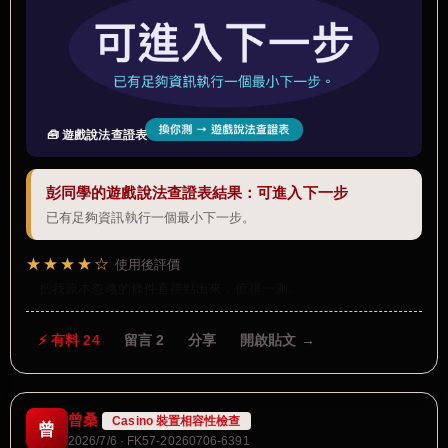
🧰 遊戲說法查證表
彭同學的遊戲說法查證表結果：可進入下一步
已有足夠資訊執行一個最小下一步。
★★★★☆
使用後評價
把我原本忽略的條件直接點出來，值得一測。
⚡ 有料 24
留言 2
分享
開啟貼文 →
曾桑
Casino 裝置相容性檢查
曾
2026/7/6 · FK57-20260706-6391