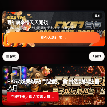
贊助
錯過這檔要等一年
週年慶豪禮天天開領
狂歡檔期限定，活動期間每天都有新的可以拿。
看今天送什麼 →
⚡ 熱門
☰ 探索
FK57廣告｜贊助
FK57娛樂城熱門遊戲、會員活動與註冊
入口
立即註冊／進入遊戲大廳 →