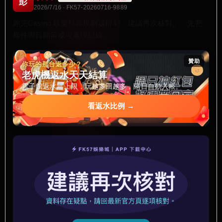
彭
2026/7/16 · FK57-20260716-9889
跑完Casino 娛樂預算規劃器得到「建議再次核對」，先把
條件與日期留成可重現紀錄。
贊助
你玩的那台返多少？
老虎機返水天天結算
電子館返水無上限，玩越多回越多，隔日自動入帳。
看返水比例 →