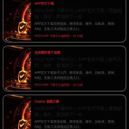
APP官方下載
FK57 APP 下載中心｜APP官方下載｜完整指
南：條件、實測與下一步
APP官方下載完整指南，整理來源、條件、比較表、實例、
FAQ、互動工具與指定註冊入口。
FK57 APP 下載中心編輯部・15 分鐘
老虎機與電子遊戲
FK57 APP 下載中心｜APP官方下載｜新手入
門：條件、實測與下一步
APP官方下載新手入門，整理來源、條件、比較表、實例、
FAQ、互動工具與指定註冊入口。
FK57 APP 下載中心編輯部・15 分鐘
Casino 遊戲大廳
FK57 APP 下載中心｜APP官方下載｜實測步
驟：條件、實測與下一步
APP官方下載實測步驟，整理來源、條件、比較表、實例、
FAQ、互動工具與指定註冊入口。