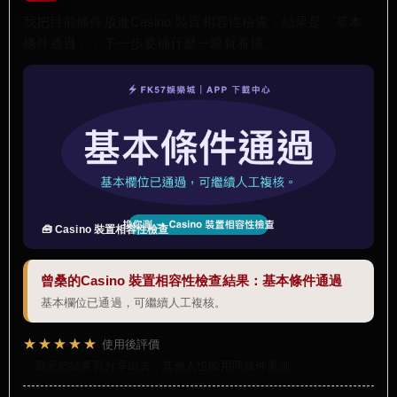
我把目前條件放進Casino 裝置相容性檢查，結果是「基本
條件通過」，下一步要補什麼一眼就看懂。
🧰 Casino 裝置相容性檢查
曾桑的Casino 裝置相容性檢查結果：基本條件通過
基本欄位已通過，可繼續人工複核。
★★★★★
使用後評價
測完把結果頁分享出去，其他人也能用同條件重測。