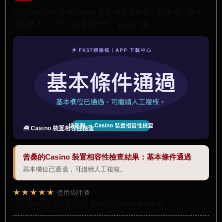
我把目前條件放進Casino 裝置相容性檢查，結果是「基本
條件通過」，下一步要補什麼一眼就看懂。
🧰 Casino 裝置相容性檢查
曾桑的Casino 裝置相容性檢查結果：基本條件通過
基本欄位已通過，可繼續人工複核。
★★★★★
使用後評價
測完把結果頁分享出去，其他人也能用同條件重測。