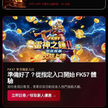
FK57 APP 下載中心編輯部・16 分鐘
FK57 官方指定入口
準備好了？從指定入口開始 FK57 體
驗
前往會員註冊頁，查看目前活動並進入熱門遊戲大廳。
立即註冊／領取新人優惠 →