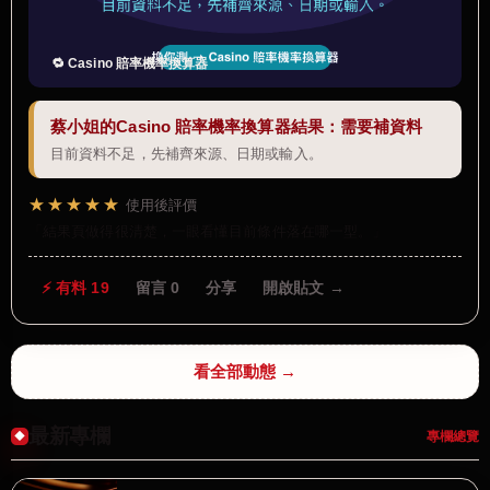
🔁 Casino 賠率機率換算器
蔡小姐的Casino 賠率機率換算器結果：需要補資料
目前資料不足，先補齊來源、日期或輸入。
★★★★★
使用後評價
結果頁做得很清楚，一眼看懂目前條件落在哪一型。
⚡ 有料 19
留言 0
分享
開啟貼文 →
看全部動態 →
最新專欄
專欄總覽