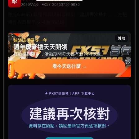
彭
2026/7/16 · FK57-20260716-9889
跑完Casino 娛樂預算規劃器得到「建議再次核對」，先把
條件與日期留成可重現紀錄。
贊助
錯過這檔要等一年
週年慶豪禮天天開領
狂歡檔期限定，活動期間每天都有新的可以拿。
看今天送什麼 →