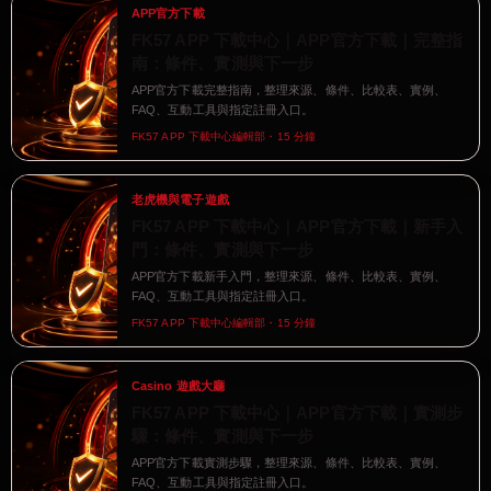
APP官方下載
FK57 APP 下載中心｜APP官方下載｜完整指
南：條件、實測與下一步
APP官方下載完整指南，整理來源、條件、比較表、實例、
FAQ、互動工具與指定註冊入口。
FK57 APP 下載中心編輯部・15 分鐘
老虎機與電子遊戲
FK57 APP 下載中心｜APP官方下載｜新手入
門：條件、實測與下一步
APP官方下載新手入門，整理來源、條件、比較表、實例、
FAQ、互動工具與指定註冊入口。
FK57 APP 下載中心編輯部・15 分鐘
Casino 遊戲大廳
FK57 APP 下載中心｜APP官方下載｜實測步
驟：條件、實測與下一步
APP官方下載實測步驟，整理來源、條件、比較表、實例、
FAQ、互動工具與指定註冊入口。