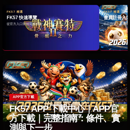
FK57 精選
FK57 精選
FK57 快速導覽
會員註冊入
從官方入口開始完整體驗 →
前往指定入口建立
APP官方下載
FK57 APP 下載中心｜APP官
方下載｜完整指南：條件、實
測與下一步