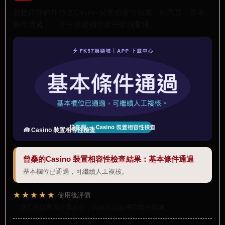
我把目前條件放進Casino 裝置相容性檢查，結果是「基本
條件通過」，下一步要補什麼一眼就看懂。
🧰 Casino 裝置相容性檢查
曾桑的Casino 裝置相容性檢查結果：基本條件通過
基本欄位已通過，可繼續人工複核。
★★★★★
使用後評價
測完把結果頁分享出去，其他人也能用同條件重測。