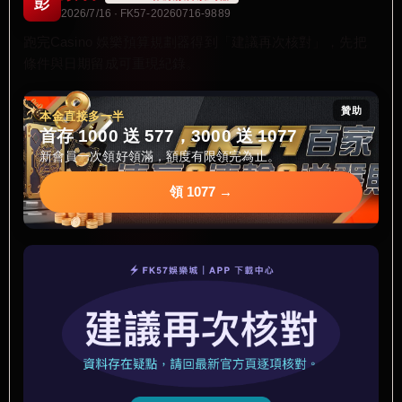
彭
2026/7/16 · FK57-20260716-9889
跑完Casino 娛樂預算規劃器得到「建議再次核對」，先把
條件與日期留成可重現紀錄。
贊助
本金直接多一半
首存 1000 送 577，3000 送 1077
新會員一次領好領滿，額度有限領完為止。
領 1077 →