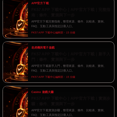
APP官方下載
FK57 APP 下載中心｜APP官方下載｜完整指
南：條件、實測與下一步
APP官方下載完整指南，整理來源、條件、比較表、實例、
FAQ、互動工具與指定註冊入口。
FK57 APP 下載中心編輯部・15 分鐘
老虎機與電子遊戲
FK57 APP 下載中心｜APP官方下載｜新手入
門：條件、實測與下一步
APP官方下載新手入門，整理來源、條件、比較表、實例、
FAQ、互動工具與指定註冊入口。
FK57 APP 下載中心編輯部・15 分鐘
Casino 遊戲大廳
FK57 APP 下載中心｜APP官方下載｜實測步
驟：條件、實測與下一步
APP官方下載實測步驟，整理來源、條件、比較表、實例、
FAQ、互動工具與指定註冊入口。