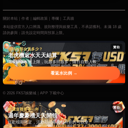
關於本站
｜
作者
｜
編輯政策
｜
專欄
｜
工具牆
本站提供官方入口辨識、規則整理與娛樂工具，不承諾獲利。未滿 18 歲
請勿參與；請先設定時間與預算上限。
贊助
你玩的那台返多少？
老虎機返水天天結算
電子館返水無上限，玩越多回越多，隔日自動入帳。
看返水比例 →
© 2026 FK57娛樂城｜APP 下載中心
贊助
錯過這檔要等一年
週年慶豪禮天天開領
狂歡檔期限定，活動期間每天都有新的可以拿。