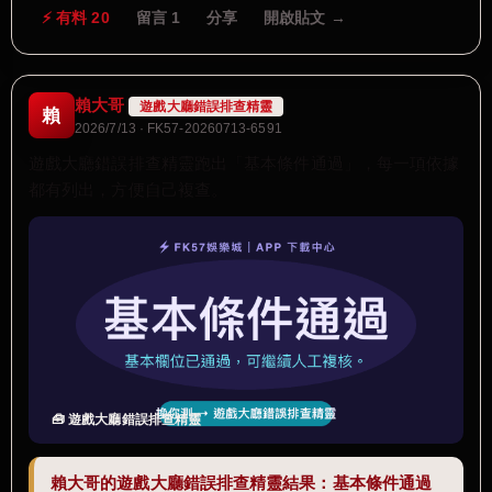
⚡ 有料 20
留言 1
分享
開啟貼文 →
賴大哥
遊戲大廳錯誤排查精靈
賴
2026/7/13 · FK57-20260713-6591
遊戲大廳錯誤排查精靈跑出「基本條件通過」，每一項依據
都有列出，方便自己複查。
🧰 遊戲大廳錯誤排查精靈
賴大哥的遊戲大廳錯誤排查精靈結果：基本條件通過