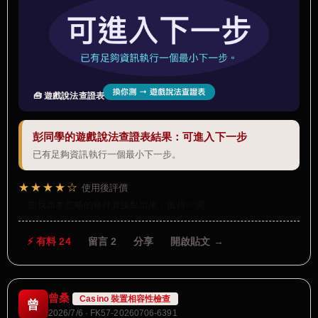
🧰 遊戲說法查證表
彭同學的遊戲說法查證表結果：可進入下一步
已有足夠資訊執行一個最小下一步。
★★★★☆
使用後評價
把我原本忽略的條件直接點出來，值得一測。
⚡ 有料 24
留言 2
分享
開啟貼文 →
曾桑
Casino 裝置相容性檢查
曾
2026/7/6 · FK57-20260706-6391