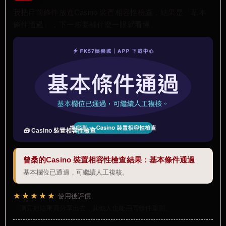
我把目前條件放進Casino 裝置相容性檢查，結果是「基本
條件通過」，下一步要補什麼一眼就看懂。
🧰 Casino 裝置相容性檢查
曾桑的Casino 裝置相容性檢查結果：基本條件通過
基本欄位已通過，可繼續人工複核。
★★★★★
使用後評價
測完把結果頁分享出去，其他人也能用同條件重測。