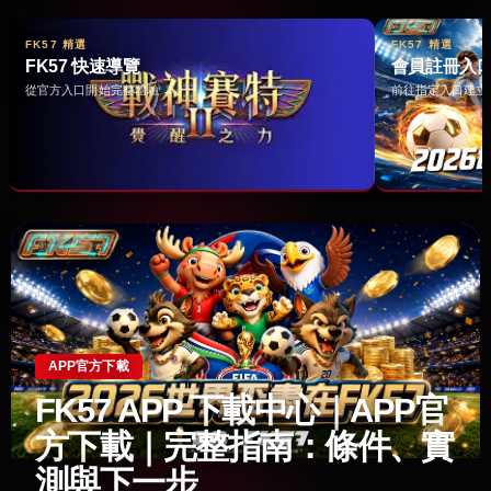
FK57 精選
FK57 精選
FK57 快速導覽
會員註冊入
從官方入口開始完整體驗 →
前往指定入口建立
APP官方下載
FK57 APP 下載中心｜APP官
方下載｜完整指南：條件、實
測與下一步