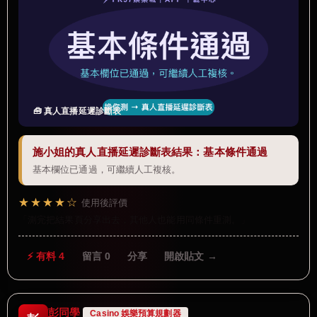
🧰 真人直播延遲診斷表
施小姐的真人直播延遲診斷表結果：基本條件通過
基本欄位已通過，可繼續人工複核。
★★★★☆
使用後評價
測完把結果頁分享出去，其他人也能用同條件重測。
⚡ 有料 4
留言 0
分享
開啟貼文 →
彭同學
Casino 娛樂預算規劃器