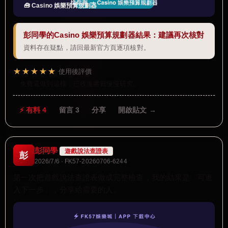
🧰 Casino 娛樂預算規劃器
彭同學的Casino 娛樂預算規劃器結果：建議再次核對
資料存在疑點，請回最新官方頁逐項核對。
★★★★★
使用後評價
免費還做到這樣，已收進書籤慢慢研究。
⚡ 有料 4
留言 3
分享
開啟貼文 →
彭同學
遊戲說法查證表
彭
2026/7/6 · FK57-20260706-6244
第一次把遊戲說法查證表做成完整檢查，我的結果是「可進
入下一步」，分享給需要的人。