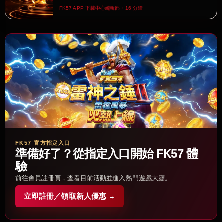
FK57 APP 下載中心編輯部・16 分鐘
FK57 官方指定入口
準備好了？從指定入口開始 FK57 體
驗
前往會員註冊頁，查看目前活動並進入熱門遊戲大廳。
立即註冊／領取新人優惠 →