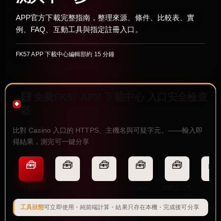
APP官方下載完整指南，整理來源、條件、比較表、實
例、FAQ、互動工具與指定註冊入口。
FK57 APP 下載中心編輯部
約 15 分鐘
🧮 免費FK57 APP 下載中心 入口安全檢查
器
比對 Casino 入口的 HTTPS、主機名與可疑字元。——輸入即
得結果，測完可一鍵分享
🧰
🧰
🧰
🧰
🧰
🧰
FK57
Casin
Casin
Casin
遊戲說法查
Casi
工具狀態
可立即使用・純前端計算・結果只存在本機・完成後可分享