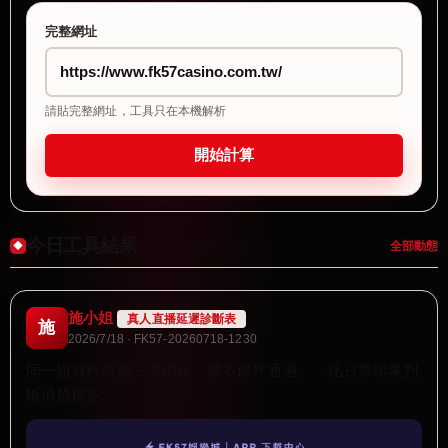
完整網址
請貼完整網址，工具只在本機解析
開始計算
今日工具結果
全部動態
施小姐
真人直播延遲診斷表
施
2026/7/18 · FK57-20260718-1230
同一組資料再測一次仍是「基本條件通過」，比只靠印象判
斷清楚很多。