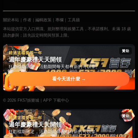
關於本站
｜
作者
｜
編輯政策
｜
專欄
｜
工具牆
本站提供官方入口辨識、規則整理與娛樂工具，不承諾獲利。未滿 18 歲
請勿參與；請先設定時間與預算上限。
贊助
錯過這檔要等一年
週年慶豪禮天天開領
狂歡檔期限定，活動期間每天都有新的可以拿。
看今天送什麼 →
© 2026 FK57娛樂城｜APP 下載中心
贊助
錯過這檔要等一年
週年慶豪禮天天開領
狂歡檔期限定，活動期間每天都有新的可以拿。