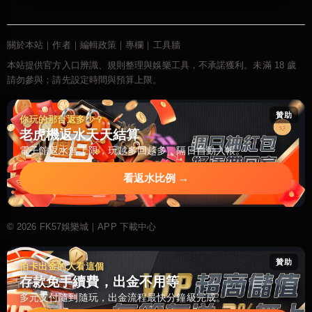
關於本站
｜
作者
｜
編輯政策
｜
專欄
｜
工具牆
本站提供官方入口辨識、規則整理與娛樂工具，不承諾獲利。未滿 18 歲
請勿參與；請先設定時間與預算上限。
贊助
你玩的那台返多少？
老虎機返水天天結算
電子館返水無上限，玩越多回越多，隔日自動入帳。
看返水比例 →
© 2026 FK57娛樂城｜APP 下載中心
贊助
怕卡出金的人看這個
存款免手續費，出金不用等
多元支付隨到隨玩，出金流程最快分鐘級完成。