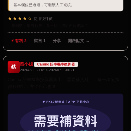
基本欄位已通過，可繼續人工複核。
★★★★☆
使用後評價
每個數字都有解釋，看完順手把原理段也讀了。
⚡ 有料 2
留言 1
分享
開啟貼文 →
蔡小姐
Casino 賠率機率換算器
蔡
2026/7/11 · FK57-20260711-0621
Casino 賠率機率換算器跑出「需要補資料」，每一項依據
都有列出，方便自己複查。