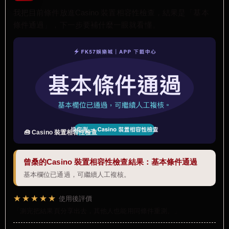
我把目前條件放進Casino 裝置相容性檢查，結果是「基本
條件通過」，下一步要補什麼一眼就看懂。
🧰 Casino 裝置相容性檢查
曾桑的Casino 裝置相容性檢查結果：基本條件通過
基本欄位已通過，可繼續人工複核。
★★★★★
使用後評價
測完把結果頁分享出去，其他人也能用同條件重測。