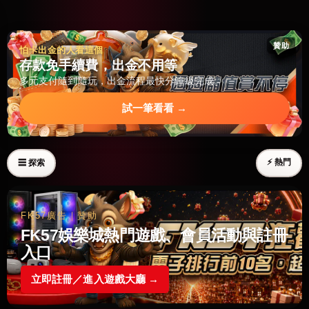
贊助
怕卡出金的人看這個
存款免手續費，出金不用等
多元支付隨到隨玩，出金流程最快分鐘級完成。
試一筆看看 →
⚡ 熱門
☰ 探索
FK57廣告｜贊助
FK57娛樂城熱門遊戲、會員活動與註冊
入口
立即註冊／進入遊戲大廳 →