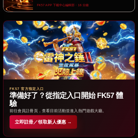
FK57 APP 下載中心編輯部・16 分鐘
FK57 官方指定入口
準備好了？從指定入口開始 FK57 體
驗
前往會員註冊頁，查看目前活動並進入熱門遊戲大廳。
立即註冊／領取新人優惠 →