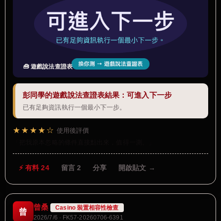
🧰 遊戲說法查證表
彭同學的遊戲說法查證表結果：可進入下一步
已有足夠資訊執行一個最小下一步。
★★★★☆
使用後評價
把我原本忽略的條件直接點出來，值得一測。
⚡ 有料 24
留言 2
分享
開啟貼文 →
曾桑
Casino 裝置相容性檢查
曾
2026/7/6 · FK57-20260706-6391