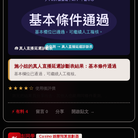
🧰 真人直播延遲診斷表
施小姐的真人直播延遲診斷表結果：基本條件通過
基本欄位已通過，可繼續人工複核。
★★★★☆
使用後評價
測完把結果頁分享出去，其他人也能用同條件重測。
⚡ 有料 4
留言 0
分享
開啟貼文 →
彭同學
Casino 娛樂預算規劃器