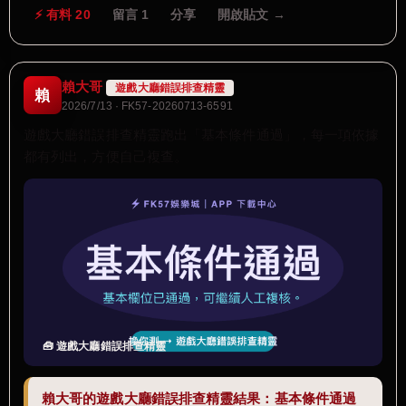
⚡ 有料 20
留言 1
分享
開啟貼文 →
賴大哥
遊戲大廳錯誤排查精靈
賴
2026/7/13 · FK57-20260713-6591
遊戲大廳錯誤排查精靈跑出「基本條件通過」，每一項依據
都有列出，方便自己複查。
🧰 遊戲大廳錯誤排查精靈
賴大哥的遊戲大廳錯誤排查精靈結果：基本條件通過