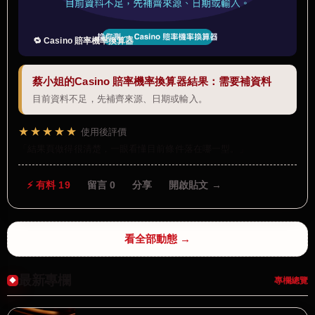
🔁 Casino 賠率機率換算器
蔡小姐的Casino 賠率機率換算器結果：需要補資料
目前資料不足，先補齊來源、日期或輸入。
★★★★★
使用後評價
結果頁做得很清楚，一眼看懂目前條件落在哪一型。
⚡ 有料 19
留言 0
分享
開啟貼文 →
看全部動態 →
最新專欄
專欄總覽