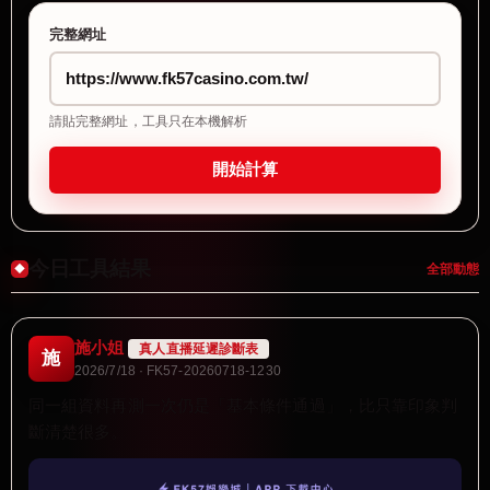
完整網址
請貼完整網址，工具只在本機解析
開始計算
今日工具結果
全部動態
施小姐
真人直播延遲診斷表
施
2026/7/18 · FK57-20260718-1230
同一組資料再測一次仍是「基本條件通過」，比只靠印象判
斷清楚很多。