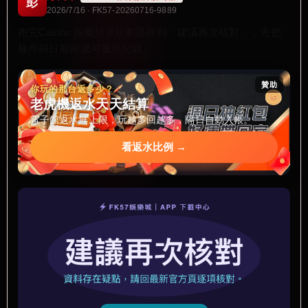
彭
2026/7/16 · FK57-20260716-9889
跑完Casino 娛樂預算規劃器得到「建議再次核對」，先把
條件與日期留成可重現紀錄。
贊助
你玩的那台返多少？
老虎機返水天天結算
電子館返水無上限，玩越多回越多，隔日自動入帳。
看返水比例 →