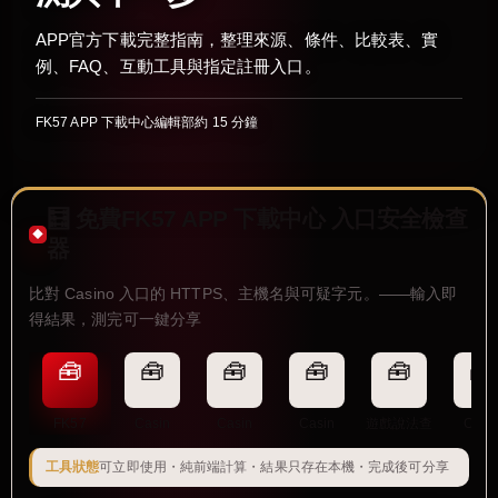
APP官方下載完整指南，整理來源、條件、比較表、實
例、FAQ、互動工具與指定註冊入口。
FK57 APP 下載中心編輯部
約 15 分鐘
🧮 免費FK57 APP 下載中心 入口安全檢查
器
比對 Casino 入口的 HTTPS、主機名與可疑字元。——輸入即
得結果，測完可一鍵分享
🧰
🧰
🧰
🧰
🧰
🧰
FK57
Casin
Casin
Casin
遊戲說法查
Casi
工具狀態
可立即使用・純前端計算・結果只存在本機・完成後可分享