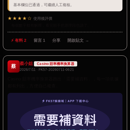
基本欄位已通過，可繼續人工複核。
★★★★☆
使用後評價
每個數字都有解釋，看完順手把原理段也讀了。
⚡ 有料 2
留言 1
分享
開啟貼文 →
蔡小姐
Casino 賠率機率換算器
蔡
2026/7/11 · FK57-20260711-0621
Casino 賠率機率換算器跑出「需要補資料」，每一項依據
都有列出，方便自己複查。