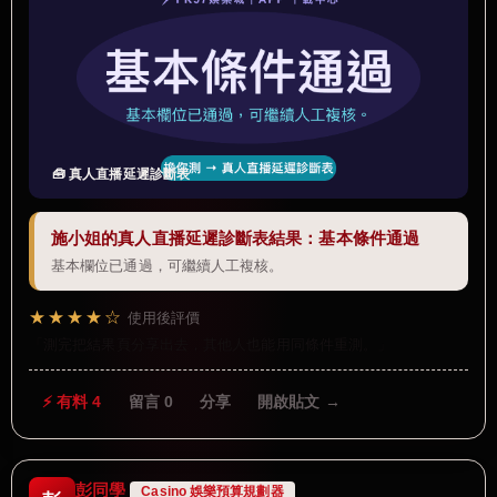
🧰 真人直播延遲診斷表
施小姐的真人直播延遲診斷表結果：基本條件通過
基本欄位已通過，可繼續人工複核。
★★★★☆
使用後評價
測完把結果頁分享出去，其他人也能用同條件重測。
⚡ 有料 4
留言 0
分享
開啟貼文 →
彭同學
Casino 娛樂預算規劃器