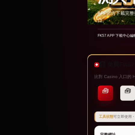
APP官方下載完
口。
FK57 APP 下載中心
🧮 免費FK
比對 Casino 入
🧰
🧰
FK57
Casin
工具狀態
可立即使用
完整網址