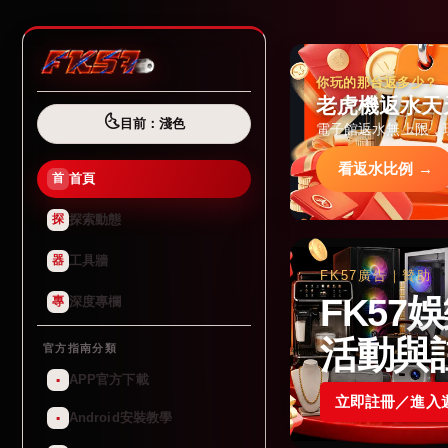
你玩的那台返多少？
老虎機返水天
🌜
目前：淺色
電子館返水無上限，
看返水比例 →
首
首頁
探
探索動態
器
工具牆
FK57廣告｜贊助
FK5
專
深度專欄
活動與
官方指南分類
APP官方下載
▪
立即註冊／進入
Android安裝教學
▪