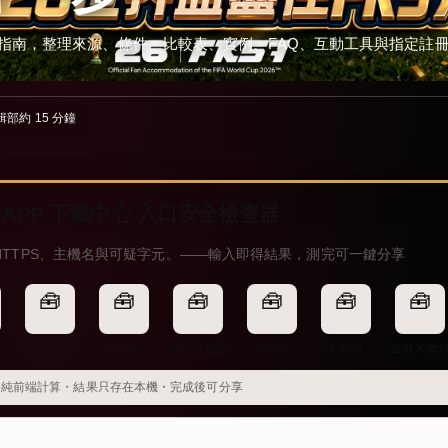
整指南，整理來源、條件、比較表、實例、FAQ、互動工具與指定註
編輯部
約 15 分鐘
57 APP 下載中心 入口安全檢查器
口的 HTTPS、主機名與可疑字元。——輸入即得結果，測完可一鍵分享
🧰
🧰
🧰
🧰
🧰
🧰
Casin
Casin
遊戲說法查
Casin
Casin
遊戲大廳
・純前端計算・結果只存在本機・完成後可分享