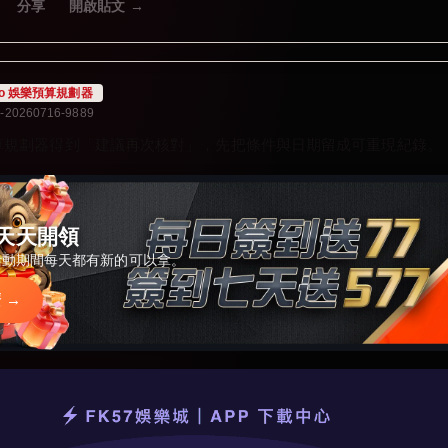
分享
開啟貼文 →
ino 娛樂預算規劃器
7-20260716-9889
娛樂預算規劃器得到「建議再次核對」，先把條件與日期留成可重現紀錄。
天天開領
活動期間每天都有新的可以拿。
 →