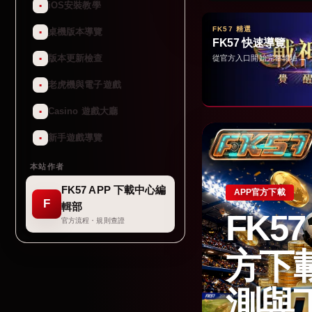
iOS安裝教學
▪
FK57 精選
桌機版本導覽
▪
FK57 快速導覽
版本更新檢查
▪
從官方入口開始完整體驗 →
老虎機與電子遊戲
▪
Casino 遊戲大廳
▪
新手遊戲導覽
▪
本站作者
FK57 APP 下載中心編
APP官方下載
F
輯部
FK5
官方流程・規則查證
方下
測與