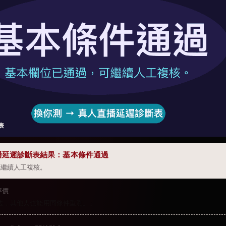
表
播延遲診斷表結果：基本條件通過
可繼續人工複核。
評價
去，其他人也能用同條件重測。