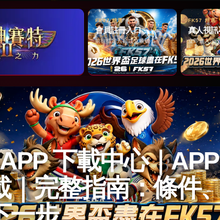
FK57 精選
FK57 精選
會員註冊入口
真人視訊
前往指定入口建立帳號 →
立即進入沉浸
7 APP 下載中心｜AP
載｜完整指南：條件
下一步