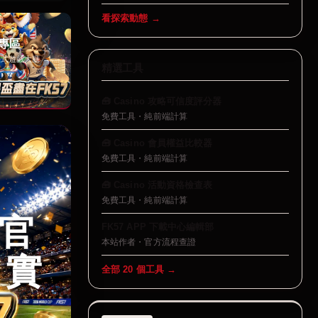
看探索動態 →
專區
式遊戲大廳 →
精選工具
🧰 Casino 攻略可信度評分器
免費工具・純前端計算
🧰 Casino 會員權益比較器
免費工具・純前端計算
🧰 Casino 活動資格檢查表
免費工具・純前端計算
P官
FK57 APP 下載中心編輯部
本站作者・官方流程查證
、實
全部 20 個工具 →