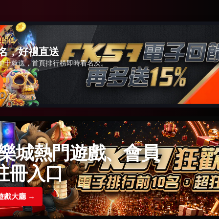
想的低
名，好禮直送
前十就送，首頁排行榜即時看名次。
7娛樂城熱門遊戲、會員
註冊入口
遊戲大廳 →