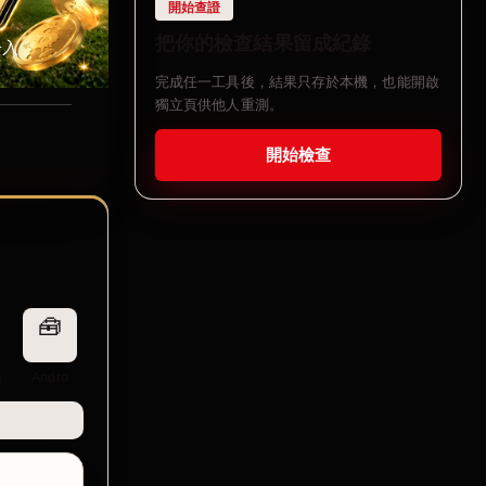
開始查證
把你的檢查結果留成紀錄
冊入
完成任一工具後，結果只存於本機，也能開啟
獨立頁供他人重測。
開始檢查
🧰
🧰
🧰
🔁
🧰
📡
錯
Andro
真人直播延
真人百家樂
Casin
Casin
真人桌流程