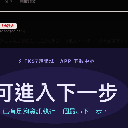
分享
開啟貼文 →
說法查證表
-20260706-6244
證表做成完整檢查，我的結果是「可進入下一步」，分享給需要的