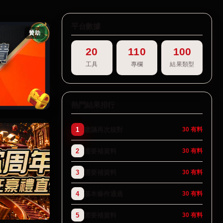
平台數據
贊助
20
110
100
工具
專欄
結果類型
熱門結果排行
1
建議再次核對
30 有料
2
需要補資料
30 有料
3
需要補資料
30 有料
4
基本條件通過
30 有料
5
需要補資料
30 有料