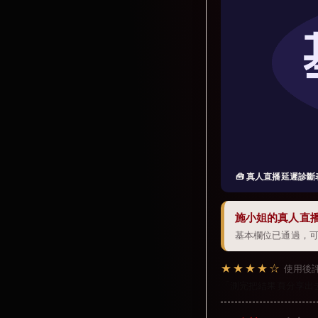
🧰 真人直播延遲診斷
施小姐的真人直
基本欄位已通過，
★★★★☆
使用後
測完把結果頁分享出