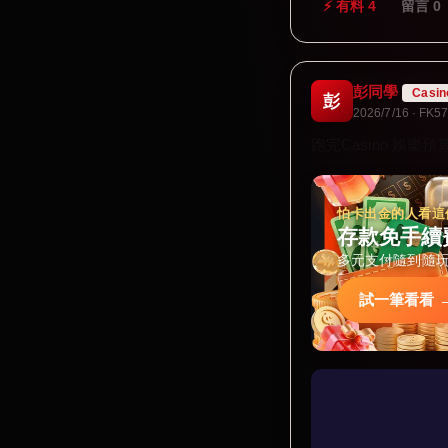
⚡ 有料 4
留言 0
彭同學
Cas
彭
2026/7/16 · FK5
跑完Casino 
怕卡出金的人看這
存款免手續
多元支付隨到隨
試一筆看看 