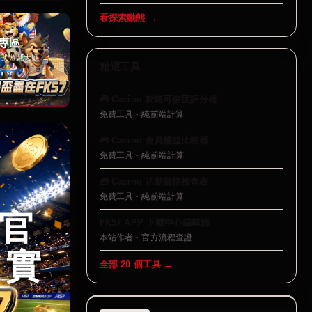
看探索動態 →
專區
式遊戲大廳 →
精選工具
🧰 Casino 攻略可信度評分器
免費工具・純前端計算
🧰 Casino 會員權益比較器
免費工具・純前端計算
🧰 Casino 活動資格檢查表
免費工具・純前端計算
P官
FK57 APP 下載中心編輯部
本站作者・官方流程查證
、實
全部 20 個工具 →