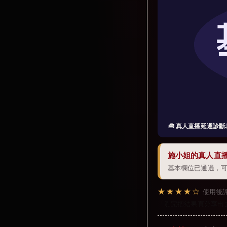
🧰 真人直播延遲診斷
施小姐的真人直
基本欄位已通過，
★★★★☆
使用後
測完把結果頁分享出