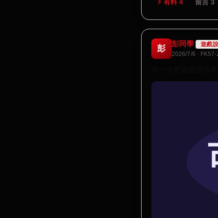
⚡ 有料 4
留言 3
彭同學
遊戲
彭
2026/7/6 · FK57
第一次把遊戲說法查