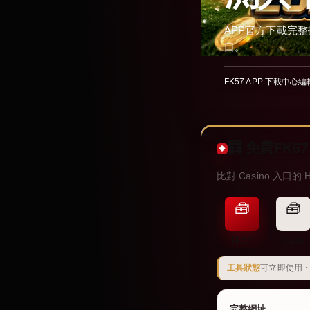
APP官方下載完
口。
FK57 APP 下載中心
🧮 免費FK
比對 Casino 入
🧰
🧰
FK57
Casin
工具狀態
可立即使用
完整網址