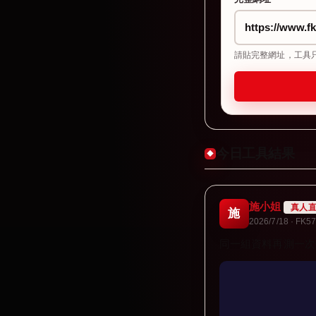
請貼完整網址，工具
今日工具結果
施小姐
真人
施
2026/7/18 · FK5
同一組資料再測一次