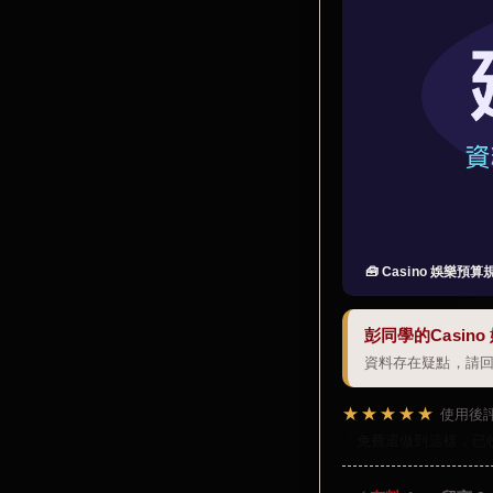
🧰 Casino 娛樂預
彭同學的Casi
資料存在疑點，請
★★★★★
使用後
免費還做到這樣，已