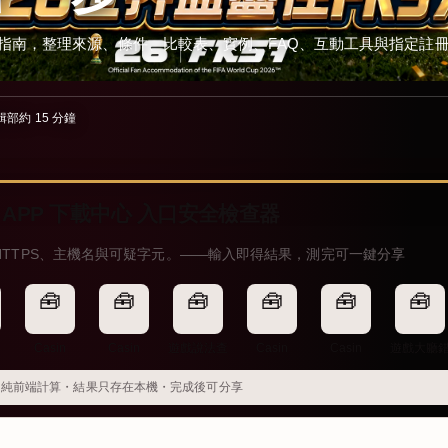
整指南，整理來源、條件、比較表、實例、FAQ、互動工具與指定註
編輯部
約 15 分鐘
57 APP 下載中心 入口安全檢查器
口的 HTTPS、主機名與可疑字元。——輸入即得結果，測完可一鍵分享
🧰
🧰
🧰
🧰
🧰
🧰
Casin
Casin
遊戲說法查
Casin
Casin
遊戲大廳
・純前端計算・結果只存在本機・完成後可分享