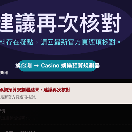
算規劃器
no 娛樂預算規劃器結果：建議再次核對
回最新官方頁逐項核對。
評價
收進書籤慢慢研究。