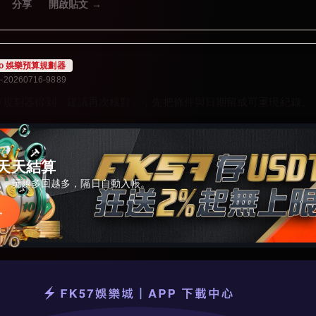
分享
開啟貼文 →
ino 娛樂預算規劃器
7-20260716-9889
娛樂預算規劃器得到「建議再次核對」，先把條件與日期留成可重現紀錄。
？
天天結算
限，玩越多回越多，隔日自動入帳。
→