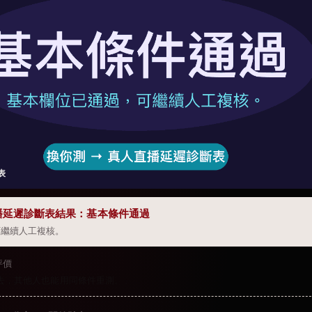
表
播延遲診斷表結果：基本條件通過
可繼續人工複核。
評價
去，其他人也能用同條件重測。