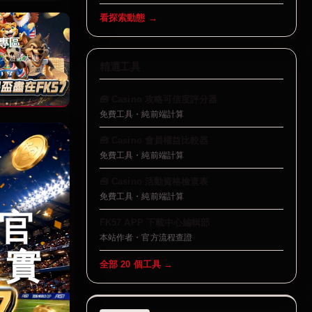
看探索動態 →
專區
式遊戲大廳 →
精選工具
🧰 Casino 攻略可信度評分器
免費工具・純前端計算
🧰 Casino 會員權益比較器
免費工具・純前端計算
🧰 Casino 活動資格檢查表
免費工具・純前端計算
P官
FK57 APP 下載中心編輯部
本站作者・官方流程查證
、實
全部 20 個工具 →