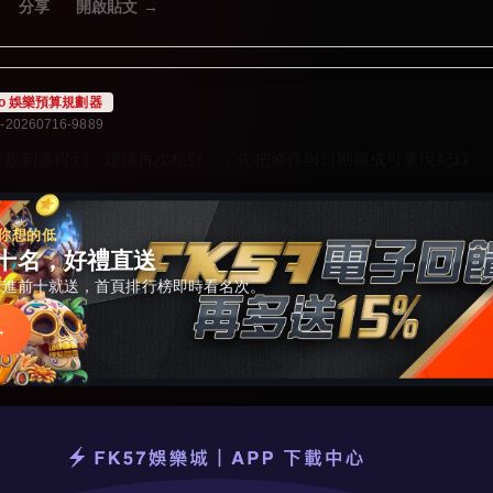
分享
開啟貼文 →
ino 娛樂預算規劃器
7-20260716-9889
娛樂預算規劃器得到「建議再次核對」，先把條件與日期留成可重現紀錄。
你想的低
十名，好禮直送
衝進前十就送，首頁排行榜即時看名次。
→