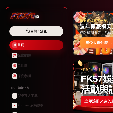
錯過這檔要等一年
週年慶豪禮天
🌜
目前：淺色
狂歡檔期限定，活動
看今天送什麼 →
首
首頁
探
探索動態
器
工具牆
FK57廣告｜贊助
FK5
專
深度專欄
活動與
官方指南分類
APP官方下載
▪
立即註冊／進入
Android安裝教學
▪