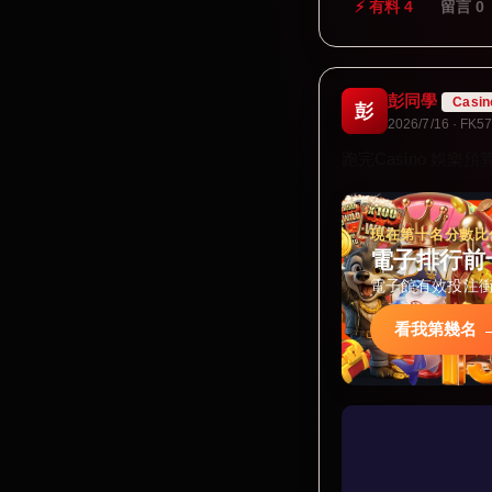
⚡ 有料 4
留言 0
彭同學
Cas
彭
2026/7/16 · FK5
跑完Casino 
現在第十名分數比
電子排行前
電子館有效投注
看我第幾名 