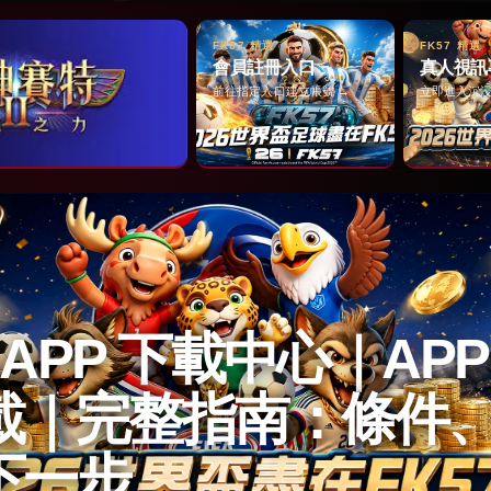
FK57 精選
FK57 精選
會員註冊入口
真人視訊
前往指定入口建立帳號 →
立即進入沉浸
7 APP 下載中心｜AP
載｜完整指南：條件
下一步