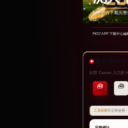
APP官方下載完
口。
FK57 APP 下載中心
🧮 免費FK
比對 Casino 入
🧰
🧰
FK57
Casin
工具狀態
可立即使用
完整網址