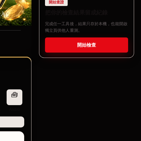
開始查證
把你的檢查結果留成紀錄
冊入
完成任一工具後，結果只存於本機，也能開啟
獨立頁供他人重測。
開始檢查
🧰
🧰
🧰
🔁
🧰
📡
錯
Andro
真人直播延
真人百家樂
Casin
Casin
真人桌流程