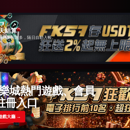
天結算
玩越多回越多，隔日自動入帳。
7娛樂城熱門遊戲、會員
註冊入口
遊戲大廳 →