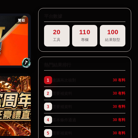
平台數據
贊助
20
110
100
工具
專欄
結果類型
熱門結果排行
1
建議再次核對
30 有料
2
需要補資料
30 有料
3
需要補資料
30 有料
4
基本條件通過
30 有料
5
需要補資料
30 有料