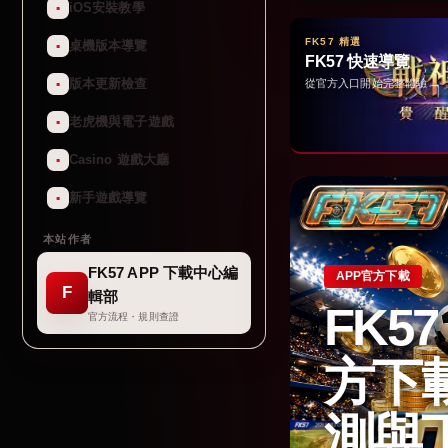
iOS安裝教學
▪
FK57 精選
桌機版本導覽
▪
FK57 快速導覽
版本更新檢查
▪
從官方入口開始完整體驗 →
老虎機與電子遊戲
▪
Casino 遊戲大廳
▪
新手遊戲導覽
▪
本站作者
FK57 APP 下載中心編
APP官方下載
F
輯部
FK5
官方流程・規則查證
方下
測與