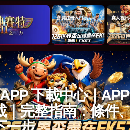
FK57 精選
FK57 精選
會員註冊入口
真人視訊
前往指定入口建立帳號 →
立即進入沉浸
7 APP 下載中心｜AP
載｜完整指南：條件
下一步