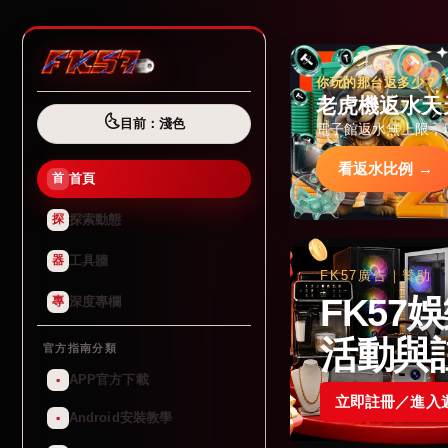
你玩的那台返多少？
老虎機返水天
🌜
目前：淺色
電子館返水無上限，
看返水比例 →
首
首頁
探
探索動態
器
工具牆
FK57廣告｜贊助
FK5
專
深度專欄
活動與
官方指南分類
APP官方下載
▪
立即註冊／進入
Android安裝教學
▪