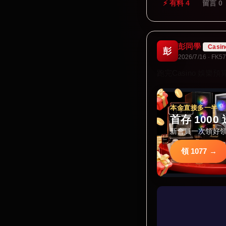
⚡ 有料 4
留言 0
彭同學
Cas
彭
2026/7/16 · FK5
跑完Casino 
本金直接多一半
首存 1000 
新會員一次領好
領 1077 →