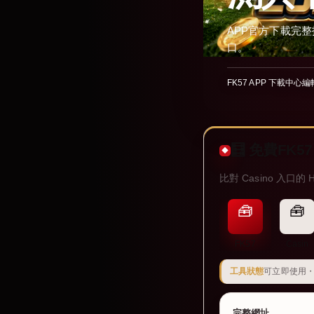
APP官方下載完
口。
FK57 APP 下載中心
🧮 免費FK
比對 Casino 入
🧰
🧰
FK57
Casin
工具狀態
可立即使用
完整網址