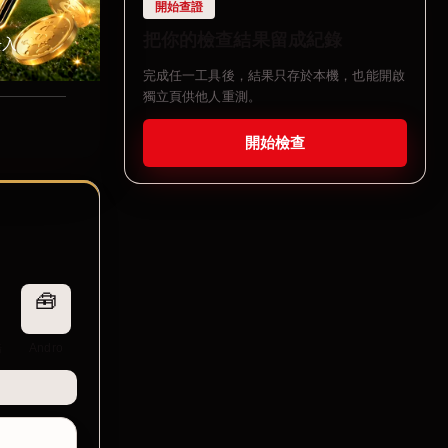
開始查證
把你的檢查結果留成紀錄
冊入
完成任一工具後，結果只存於本機，也能開啟
獨立頁供他人重測。
開始檢查
🧰
🧰
🧰
🔁
🧰
📡
錯
Andro
真人直播延
真人百家樂
Casin
Casin
真人桌流程