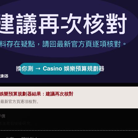
算規劃器
no 娛樂預算規劃器結果：建議再次核對
回最新官方頁逐項核對。
評價
收進書籤慢慢研究。