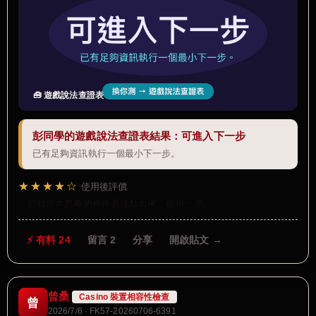
🧰 遊戲說法查證表
彭同學的遊戲說法查證表結果：可進入下一步
已有足夠資訊執行一個最小下一步。
★★★★☆
使用後評價
把我原本忽略的條件直接點出來，值得一測。
⚡ 有料 24
留言 2
分享
開啟貼文 →
曾桑
Casino 裝置相容性檢查
曾
2026/7/6 · FK57-20260706-6391