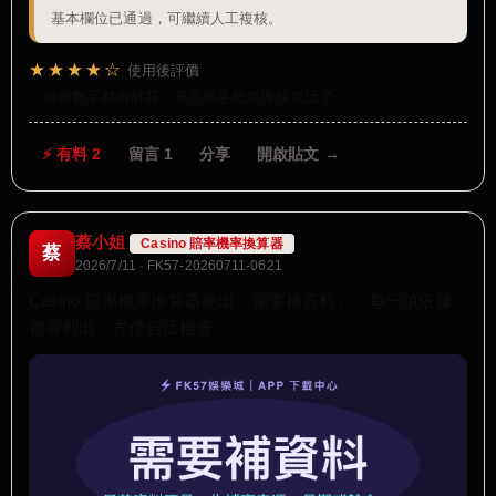
基本欄位已通過，可繼續人工複核。
★★★★☆
使用後評價
每個數字都有解釋，看完順手把原理段也讀了。
⚡ 有料 2
留言 1
分享
開啟貼文 →
蔡小姐
Casino 賠率機率換算器
蔡
2026/7/11 · FK57-20260711-0621
Casino 賠率機率換算器跑出「需要補資料」，每一項依據
都有列出，方便自己複查。