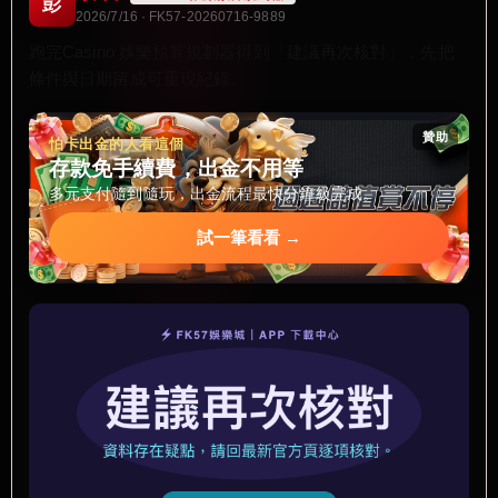
彭
2026/7/16 · FK57-20260716-9889
跑完Casino 娛樂預算規劃器得到「建議再次核對」，先把
條件與日期留成可重現紀錄。
贊助
怕卡出金的人看這個
存款免手續費，出金不用等
多元支付隨到隨玩，出金流程最快分鐘級完成。
試一筆看看 →