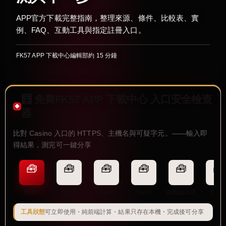
APP官方下載完整指南，整理來源、條件、比較表、實
例、FAQ、互動工具與指定註冊入口。
FK57 APP 下載中心編輯部
約 15 分鐘
🧮 免費FK57 APP 下載中心 入口安全檢查
器
比對 Casino 入口的 HTTPS、主機名與可疑字元。——輸入即
得結果，測完可一鍵分享
🧰
🧰
🧰
🧰
🧰
🧰
FK57
Casin
Casin
Casin
遊戲說法查
Casi
工具狀態
可立即使用・純前端計算・結果只存在本機・完成後可分享