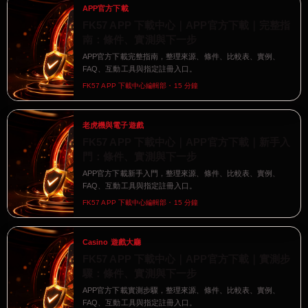
APP官方下載
FK57 APP 下載中心｜APP官方下載｜完整指
南：條件、實測與下一步
APP官方下載完整指南，整理來源、條件、比較表、實例、
FAQ、互動工具與指定註冊入口。
FK57 APP 下載中心編輯部・15 分鐘
老虎機與電子遊戲
FK57 APP 下載中心｜APP官方下載｜新手入
門：條件、實測與下一步
APP官方下載新手入門，整理來源、條件、比較表、實例、
FAQ、互動工具與指定註冊入口。
FK57 APP 下載中心編輯部・15 分鐘
Casino 遊戲大廳
FK57 APP 下載中心｜APP官方下載｜實測步
驟：條件、實測與下一步
APP官方下載實測步驟，整理來源、條件、比較表、實例、
FAQ、互動工具與指定註冊入口。