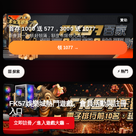
贊助
本金直接多一半
首存 1000 送 577，3000 送 1077
新會員一次領好領滿，額度有限領完為止。
領 1077 →
⚡ 熱門
☰ 探索
FK57廣告｜贊助
FK57娛樂城熱門遊戲、會員活動與註冊
入口
立即註冊／進入遊戲大廳 →