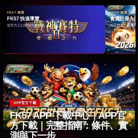
FK57 精選
FK57 精選
FK57 快速導覽
會員註冊入
從官方入口開始完整體驗 →
前往指定入口建立
APP官方下載
FK57 APP 下載中心｜APP官
方下載｜完整指南：條件、實
測與下一步