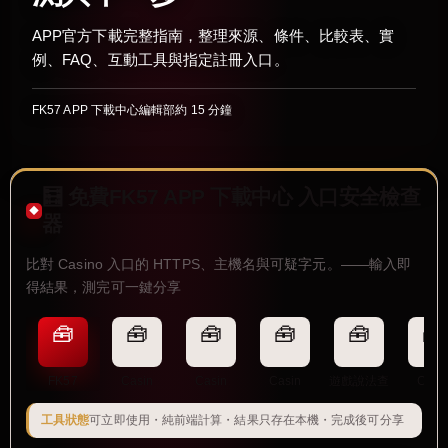
APP官方下載完整指南，整理來源、條件、比較表、實
例、FAQ、互動工具與指定註冊入口。
FK57 APP 下載中心編輯部
約 15 分鐘
🧮 免費FK57 APP 下載中心 入口安全檢查
器
比對 Casino 入口的 HTTPS、主機名與可疑字元。——輸入即
得結果，測完可一鍵分享
🧰
🧰
🧰
🧰
🧰
🧰
FK57
Casin
Casin
Casin
遊戲說法查
Casi
工具狀態
可立即使用・純前端計算・結果只存在本機・完成後可分享