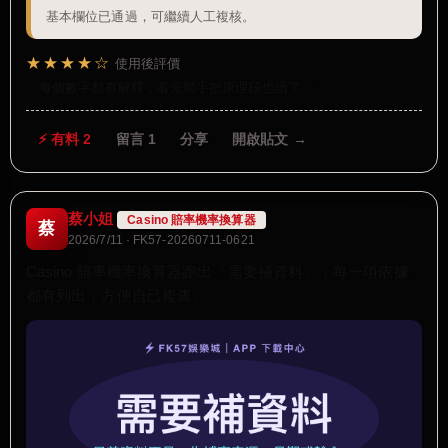
基本欄位已通過，可繼續人工複核。
★★★★☆
使用後評價
每個數字都有解釋，看完順手把原理段也讀了。
⚡ 有料 2
留言 1
分享
開啟貼文 →
蔡小姐
Casino 賠率機率換算器
蔡
2026/7/11 · FK57-20260711-0621
Casino 賠率機率換算器跑出「需要補資料」，每一項依據
都有列出，方便自己複查。