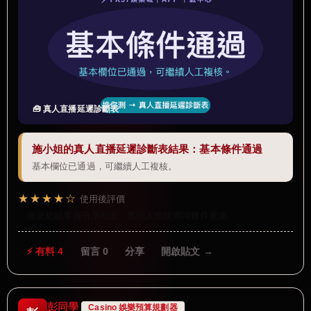
🧰 真人直播延遲診斷表
施小姐的真人直播延遲診斷表結果：基本條件通過
基本欄位已通過，可繼續人工複核。
★★★★☆
使用後評價
測完把結果頁分享出去，其他人也能用同條件重測。
⚡ 有料 4
留言 0
分享
開啟貼文 →
彭同學
Casino 娛樂預算規劃器