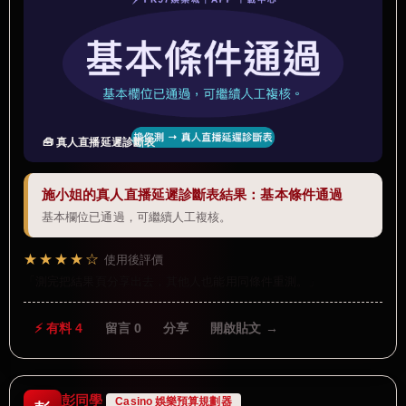
🧰 真人直播延遲診斷表
施小姐的真人直播延遲診斷表結果：基本條件通過
基本欄位已通過，可繼續人工複核。
★★★★☆
使用後評價
測完把結果頁分享出去，其他人也能用同條件重測。
⚡ 有料 4
留言 0
分享
開啟貼文 →
彭同學
Casino 娛樂預算規劃器