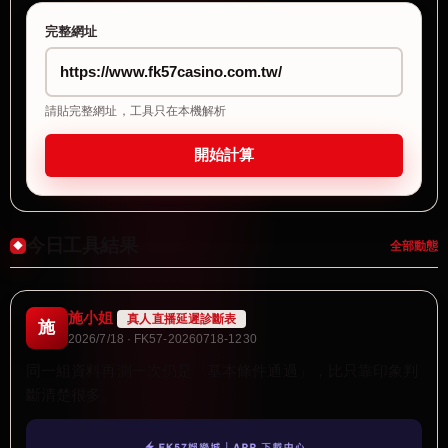
完整網址
請貼完整網址，工具只在本機解析
開始計算
今日工具結果
全部動態
施小姐
真人直播延遲診斷表
施
2026/7/18 · FK57-20260718-1230
同一組資料再測一次仍是「基本條件通過」，比只靠印象判
斷清楚很多。