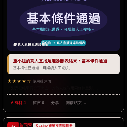
🧰 真人直播延遲診斷表
施小姐的真人直播延遲診斷表結果：基本條件通過
基本欄位已通過，可繼續人工複核。
★★★★☆
使用後評價
測完把結果頁分享出去，其他人也能用同條件重測。
⚡ 有料 4
留言 0
分享
開啟貼文 →
彭同學
Casino 娛樂預算規劃器