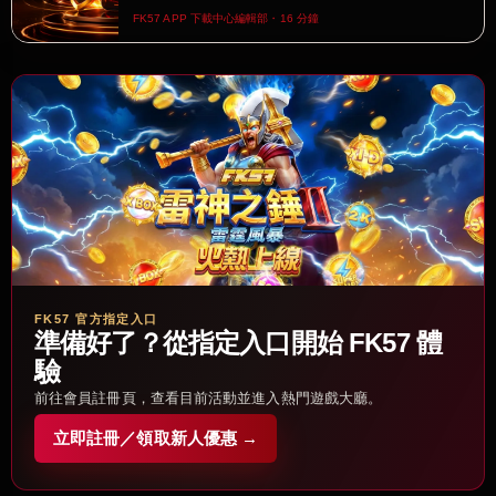
FK57 APP 下載中心編輯部・16 分鐘
FK57 官方指定入口
準備好了？從指定入口開始 FK57 體
驗
前往會員註冊頁，查看目前活動並進入熱門遊戲大廳。
立即註冊／領取新人優惠 →