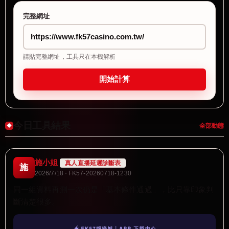
完整網址
請貼完整網址，工具只在本機解析
開始計算
今日工具結果
全部動態
施小姐
真人直播延遲診斷表
施
2026/7/18 · FK57-20260718-1230
同一組資料再測一次仍是「基本條件通過」，比只靠印象判
斷清楚很多。