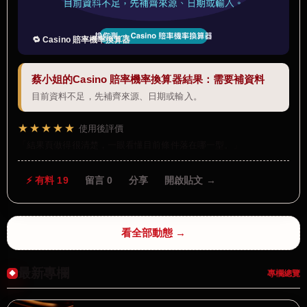
🔁 Casino 賠率機率換算器
蔡小姐的Casino 賠率機率換算器結果：需要補資料
目前資料不足，先補齊來源、日期或輸入。
★★★★★
使用後評價
結果頁做得很清楚，一眼看懂目前條件落在哪一型。
⚡ 有料 19
留言 0
分享
開啟貼文 →
看全部動態 →
最新專欄
專欄總覽