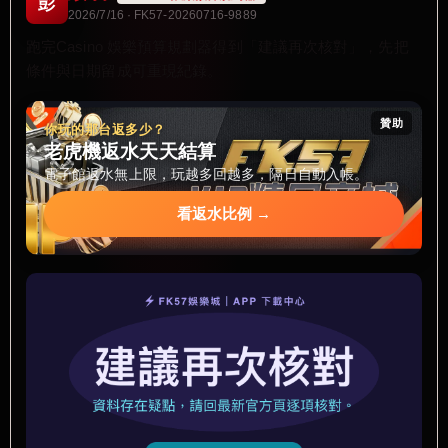
彭
2026/7/16 · FK57-20260716-9889
跑完Casino 娛樂預算規劃器得到「建議再次核對」，先把
條件與日期留成可重現紀錄。
贊助
你玩的那台返多少？
老虎機返水天天結算
電子館返水無上限，玩越多回越多，隔日自動入帳。
看返水比例 →