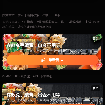
關於本站
｜
作者
｜
編輯政策
｜
專欄
｜
工具牆
本站提供官方入口辨識、規則整理與娛樂工具，不承諾獲利。未滿 18 歲
請勿參與；請先設定時間與預算上限。
贊助
怕卡出金的人看這個
存款免手續費，出金不用等
多元支付隨到隨玩，出金流程最快分鐘級完成。
試一筆看看 →
© 2026 FK57娛樂城｜APP 下載中心
贊助
怕卡出金的人看這個
存款免手續費，出金不用等
多元支付隨到隨玩，出金流程最快分鐘級完成。