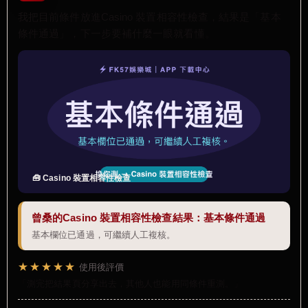
我把目前條件放進Casino 裝置相容性檢查，結果是「基本
條件通過」，下一步要補什麼一眼就看懂。
🧰 Casino 裝置相容性檢查
曾桑的Casino 裝置相容性檢查結果：基本條件通過
基本欄位已通過，可繼續人工複核。
★★★★★
使用後評價
測完把結果頁分享出去，其他人也能用同條件重測。