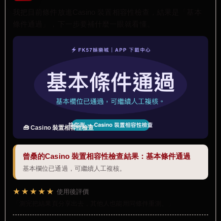
我把目前條件放進Casino 裝置相容性檢查，結果是「基本
條件通過」，下一步要補什麼一眼就看懂。
🧰 Casino 裝置相容性檢查
曾桑的Casino 裝置相容性檢查結果：基本條件通過
基本欄位已通過，可繼續人工複核。
★★★★★
使用後評價
測完把結果頁分享出去，其他人也能用同條件重測。