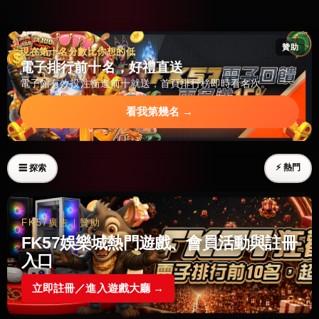
贊助
現在第十名分數比你想的低
電子排行前十名，好禮直送
電子館有效投注衝進前十就送，首頁排行榜即時看名次。
看我第幾名 →
⚡ 熱門
☰ 探索
FK57廣告｜贊助
FK57娛樂城熱門遊戲、會員活動與註冊
入口
立即註冊／進入遊戲大廳 →