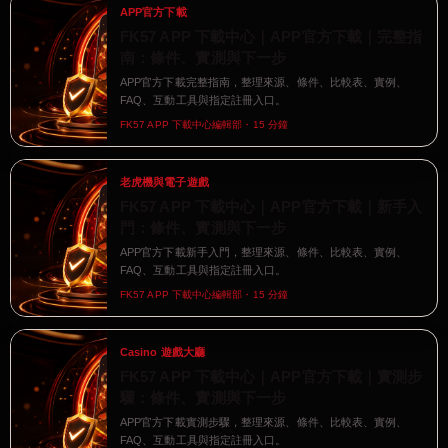
APP官方下載
FK57 APP 下載中心｜APP官方下載｜完整指
南：條件、實測與下一步
APP官方下載完整指南，整理來源、條件、比較表、實例、
FAQ、互動工具與指定註冊入口。
FK57 APP 下載中心編輯部・15 分鐘
老虎機與電子遊戲
FK57 APP 下載中心｜APP官方下載｜新手入
門：條件、實測與下一步
APP官方下載新手入門，整理來源、條件、比較表、實例、
FAQ、互動工具與指定註冊入口。
FK57 APP 下載中心編輯部・15 分鐘
Casino 遊戲大廳
FK57 APP 下載中心｜APP官方下載｜實測步
驟：條件、實測與下一步
APP官方下載實測步驟，整理來源、條件、比較表、實例、
FAQ、互動工具與指定註冊入口。