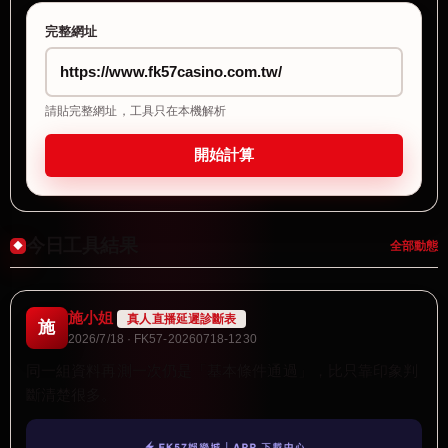
完整網址
請貼完整網址，工具只在本機解析
開始計算
今日工具結果
全部動態
施小姐
真人直播延遲診斷表
施
2026/7/18 · FK57-20260718-1230
同一組資料再測一次仍是「基本條件通過」，比只靠印象判
斷清楚很多。