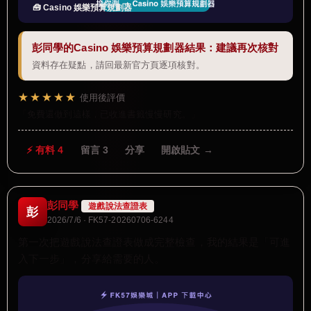
🧰 Casino 娛樂預算規劃器
彭同學的Casino 娛樂預算規劃器結果：建議再次核對
資料存在疑點，請回最新官方頁逐項核對。
★★★★★
使用後評價
免費還做到這樣，已收進書籤慢慢研究。
⚡ 有料 4
留言 3
分享
開啟貼文 →
彭同學
遊戲說法查證表
彭
2026/7/6 · FK57-20260706-6244
第一次把遊戲說法查證表做成完整檢查，我的結果是「可進
入下一步」，分享給需要的人。