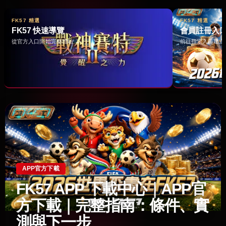
FK57 精選
FK57 精選
FK57 快速導覽
會員註冊入
從官方入口開始完整體驗 →
前往指定入口建立
APP官方下載
FK57 APP 下載中心｜APP官
方下載｜完整指南：條件、實
測與下一步