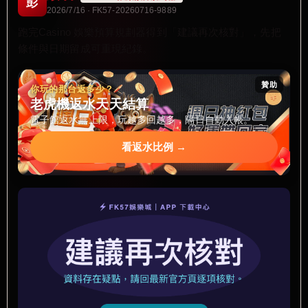
彭
2026/7/16 · FK57-20260716-9889
跑完Casino 娛樂預算規劃器得到「建議再次核對」，先把
條件與日期留成可重現紀錄。
贊助
你玩的那台返多少？
老虎機返水天天結算
電子館返水無上限，玩越多回越多，隔日自動入帳。
看返水比例 →