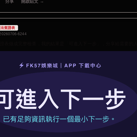
分享
開啟貼文 →
說法查證表
-20260706-6244
證表做成完整檢查，我的結果是「可進入下一步」，分享給需要的