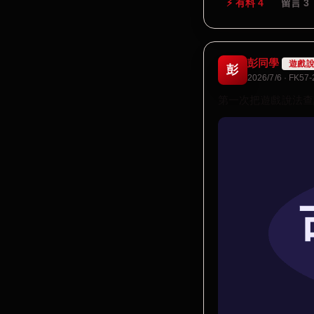
⚡ 有料 4
留言 3
彭同學
遊戲
彭
2026/7/6 · FK57
第一次把遊戲說法查