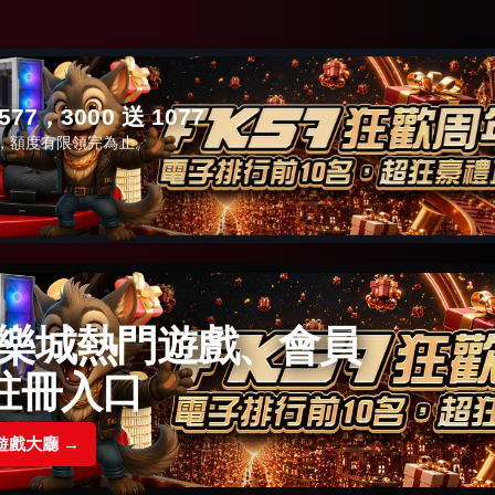
577，3000 送 1077
，額度有限領完為止。
7娛樂城熱門遊戲、會員
註冊入口
遊戲大廳 →