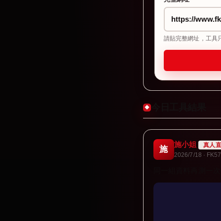
請貼完整網址，工具
今日工具結果
施小姐
真人
施
2026/7/18 · FK5
同一組資料再測一次