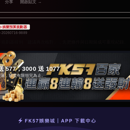
分享
開啟貼文 →
ino 娛樂預算規劃器
7-20260716-9889
娛樂預算規劃器得到「建議再次核對」，先把條件與日期留成可重現紀錄。
送 577，3000 送 1077
領滿，額度有限領完為止。