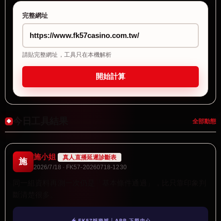
完整網址
請貼完整網址，工具只在本機解析
開始計算
今日工具結果
全部動態
施小姐
真人直播延遲診斷表
施
2026/7/18 · FK57-20260718-1230
同一組資料再測一次仍是「基本條件通過」，比只靠印象判
斷清楚很多。