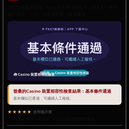
我把目前條件放進Casino 裝置相容性檢查，結果是「基本
條件通過」，下一步要補什麼一眼就看懂。
🧰 Casino 裝置相容性檢查
曾桑的Casino 裝置相容性檢查結果：基本條件通過
基本欄位已通過，可繼續人工複核。
★★★★★
使用後評價
測完把結果頁分享出去，其他人也能用同條件重測。