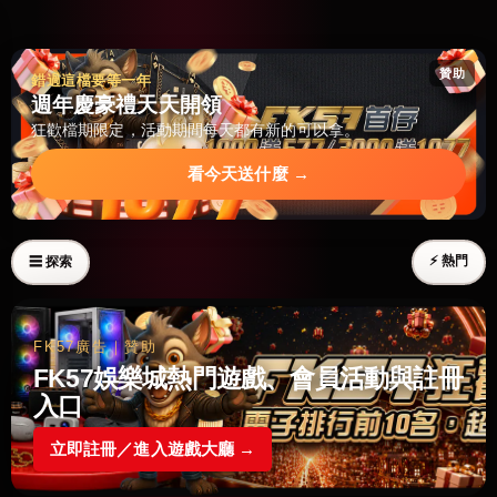
贊助
錯過這檔要等一年
週年慶豪禮天天開領
狂歡檔期限定，活動期間每天都有新的可以拿。
看今天送什麼 →
⚡ 熱門
☰ 探索
FK57廣告｜贊助
FK57娛樂城熱門遊戲、會員活動與註冊
入口
立即註冊／進入遊戲大廳 →