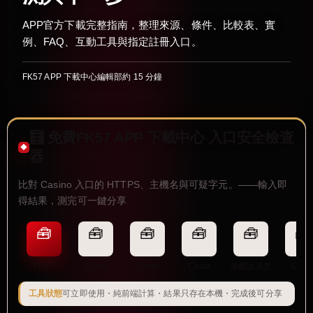
APP官方下載完整指南，整理來源、條件、比較表、實
例、FAQ、互動工具與指定註冊入口。
FK57 APP 下載中心編輯部
約 15 分鐘
🧮 免費FK57 APP 下載中心 入口安全檢查
器
比對 Casino 入口的 HTTPS、主機名與可疑字元。——輸入即
得結果，測完可一鍵分享
🧰
🧰
🧰
🧰
🧰
🧰
FK57
Casin
Casin
Casin
遊戲說法查
Casi
工具狀態
可立即使用・純前端計算・結果只存在本機・完成後可分享