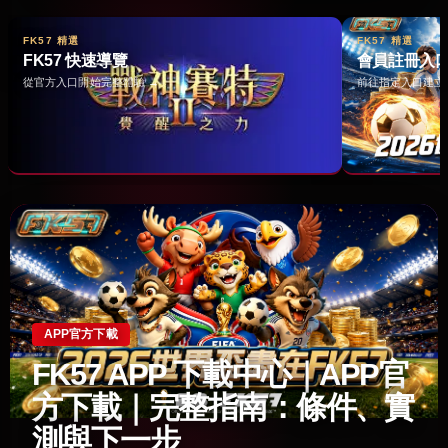
FK57 精選
FK57 精選
FK57 快速導覽
會員註冊入
從官方入口開始完整體驗 →
前往指定入口建立
APP官方下載
FK57 APP 下載中心｜APP官
方下載｜完整指南：條件、實
測與下一步