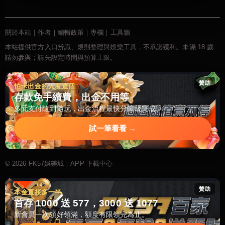
關於本站
｜
作者
｜
編輯政策
｜
專欄
｜
工具牆
本站提供官方入口辨識、規則整理與娛樂工具，不承諾獲利。未滿 18 歲
請勿參與；請先設定時間與預算上限。
贊助
怕卡出金的人看這個
存款免手續費，出金不用等
多元支付隨到隨玩，出金流程最快分鐘級完成。
試一筆看看 →
© 2026 FK57娛樂城｜APP 下載中心
贊助
本金直接多一半
首存 1000 送 577，3000 送 1077
新會員一次領好領滿，額度有限領完為止。