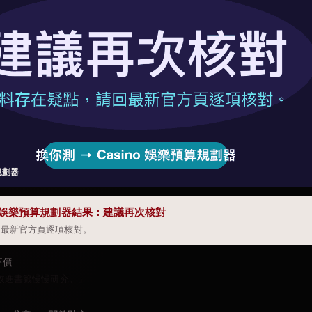
算規劃器
no 娛樂預算規劃器結果：建議再次核對
回最新官方頁逐項核對。
評價
收進書籤慢慢研究。