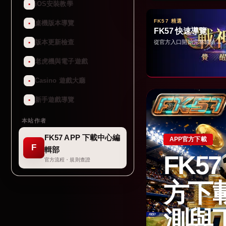
iOS安裝教學
▪
FK57 精選
桌機版本導覽
▪
FK57 快速導覽
版本更新檢查
▪
從官方入口開始完整體驗 →
老虎機與電子遊戲
▪
Casino 遊戲大廳
▪
新手遊戲導覽
▪
本站作者
FK57 APP 下載中心編
APP官方下載
F
輯部
FK5
官方流程・規則查證
方下
測與