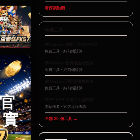
看探索動態 →
專區
式遊戲大廳 →
精選工具
🧰 Casino 攻略可信度評分器
免費工具・純前端計算
🧰 Casino 會員權益比較器
免費工具・純前端計算
🧰 Casino 活動資格檢查表
免費工具・純前端計算
P官
FK57 APP 下載中心編輯部
本站作者・官方流程查證
、實
全部 20 個工具 →