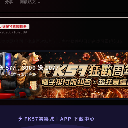
分享
開啟貼文 →
ino 娛樂預算規劃器
7-20260716-9889
娛樂預算規劃器得到「建議再次核對」，先把條件與日期留成可重現紀錄。
送 577，3000 送 1077
領滿，額度有限領完為止。