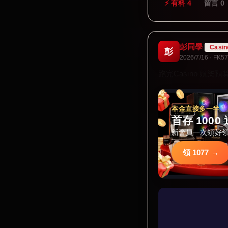
⚡ 有料 4
留言 0
彭同學
Cas
彭
2026/7/16 · FK5
跑完Casino 
本金直接多一半
首存 1000 
新會員一次領好
領 1077 →