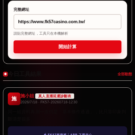
完整網址
請貼完整網址，工具只在本機解析
開始計算
今日工具結果
全部動態
施小姐
真人直播延遲診斷表
施
2026/7/18 · FK57-20260718-1230
同一組資料再測一次仍是「基本條件通過」，比只靠印象判
斷清楚很多。