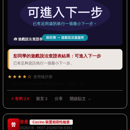
🧰 遊戲說法查證表
彭同學的遊戲說法查證表結果：可進入下一步
已有足夠資訊執行一個最小下一步。
★★★★☆
使用後評價
把我原本忽略的條件直接點出來，值得一測。
⚡ 有料 24
留言 2
分享
開啟貼文 →
曾桑
Casino 裝置相容性檢查
曾
2026/7/6 · FK57-20260706-6391