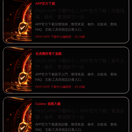
APP官方下載
FK57 APP 下載中心｜APP官方下載｜完整指
南：條件、實測與下一步
APP官方下載完整指南，整理來源、條件、比較表、實例、
FAQ、互動工具與指定註冊入口。
FK57 APP 下載中心編輯部・15 分鐘
老虎機與電子遊戲
FK57 APP 下載中心｜APP官方下載｜新手入
門：條件、實測與下一步
APP官方下載新手入門，整理來源、條件、比較表、實例、
FAQ、互動工具與指定註冊入口。
FK57 APP 下載中心編輯部・15 分鐘
Casino 遊戲大廳
FK57 APP 下載中心｜APP官方下載｜實測步
驟：條件、實測與下一步
APP官方下載實測步驟，整理來源、條件、比較表、實例、
FAQ、互動工具與指定註冊入口。