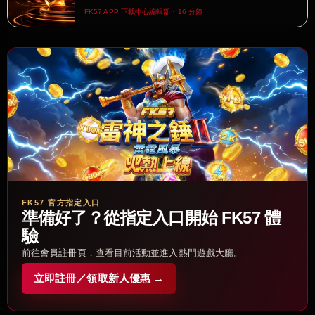
FK57 APP 下載中心編輯部・16 分鐘
FK57 官方指定入口
準備好了？從指定入口開始 FK57 體
驗
前往會員註冊頁，查看目前活動並進入熱門遊戲大廳。
立即註冊／領取新人優惠 →