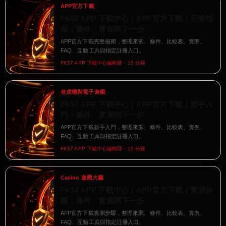
APP官方下載
FK57 APP 下載中心｜APP官方下載｜完整指
南：條件、實測與下一步
APP官方下載完整指南，整理來源、條件、比較表、實例、
FAQ、互動工具與指定註冊入口。
FK57 APP 下載中心編輯部・15 分鐘
老虎機與電子遊戲
FK57 APP 下載中心｜APP官方下載｜新手入
門：條件、實測與下一步
APP官方下載新手入門，整理來源、條件、比較表、實例、
FAQ、互動工具與指定註冊入口。
FK57 APP 下載中心編輯部・15 分鐘
Casino 遊戲大廳
FK57 APP 下載中心｜APP官方下載｜實測步
驟：條件、實測與下一步
APP官方下載實測步驟，整理來源、條件、比較表、實例、
FAQ、互動工具與指定註冊入口。