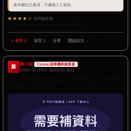
基本欄位已通過，可繼續人工複核。
★★★★☆
使用後評價
每個數字都有解釋，看完順手把原理段也讀了。
⚡ 有料 2
留言 1
分享
開啟貼文 →
蔡小姐
Casino 賠率機率換算器
蔡
2026/7/11 · FK57-20260711-0621
Casino 賠率機率換算器跑出「需要補資料」，每一項依據
都有列出，方便自己複查。