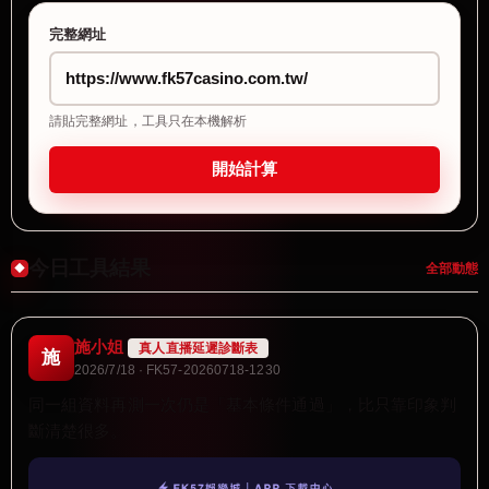
完整網址
請貼完整網址，工具只在本機解析
開始計算
今日工具結果
全部動態
施小姐
真人直播延遲診斷表
施
2026/7/18 · FK57-20260718-1230
同一組資料再測一次仍是「基本條件通過」，比只靠印象判
斷清楚很多。