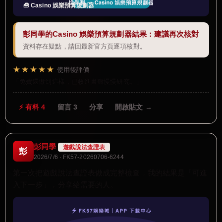
🧰 Casino 娛樂預算規劃器
彭同學的Casino 娛樂預算規劃器結果：建議再次核對
資料存在疑點，請回最新官方頁逐項核對。
★★★★★
使用後評價
免費還做到這樣，已收進書籤慢慢研究。
⚡ 有料 4
留言 3
分享
開啟貼文 →
彭同學
遊戲說法查證表
彭
2026/7/6 · FK57-20260706-6244
第一次把遊戲說法查證表做成完整檢查，我的結果是「可進
入下一步」，分享給需要的人。