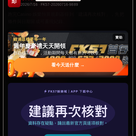
彭
2026/7/16 · FK57-20260716-9889
跑完Casino 娛樂預算規劃器得到「建議再次核對」，先把
條件與日期留成可重現紀錄。
贊助
錯過這檔要等一年
週年慶豪禮天天開領
狂歡檔期限定，活動期間每天都有新的可以拿。
看今天送什麼 →