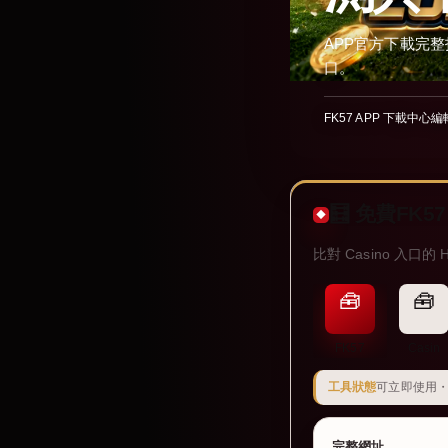
APP官方下載完
口。
FK57 APP 下載中心
🧮 免費FK
比對 Casino 入
🧰
🧰
FK57
Casin
工具狀態
可立即使用
完整網址