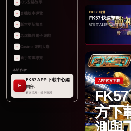
iOS安裝教學
▪
FK57 精選
桌機版本導覽
▪
FK57 快速導覽
版本更新檢查
▪
從官方入口開始完整體驗 →
老虎機與電子遊戲
▪
Casino 遊戲大廳
▪
新手遊戲導覽
▪
本站作者
FK57 APP 下載中心編
APP官方下載
F
輯部
FK5
官方流程・規則查證
方下
測與