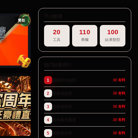
平台數據
贊助
20
110
100
工具
專欄
結果類型
熱門結果排行
1
建議再次核對
30 有料
2
需要補資料
30 有料
3
需要補資料
30 有料
4
基本條件通過
30 有料
5
需要補資料
30 有料