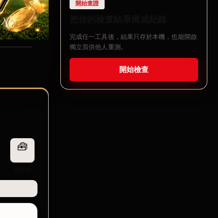
開始查證
把你的檢查結果留成紀錄
冊入
完成任一工具後，結果只存於本機，也能開啟
獨立頁供他人重測。
開始檢查
🧰
🧰
🧰
🔁
🧰
📡
錯
Andro
真人直播延
真人百家樂
Casin
Casin
真人桌流程