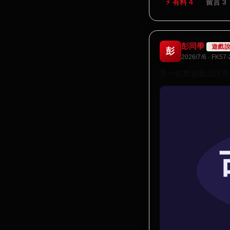
⚡ 有料 4
留言 3
彭同學
遊戲
彭
2026/7/6 · FK57
第一次把遊戲說法查