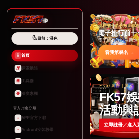
現在第十名分數比你
電子排行前十
🌜
目前：淺色
電子館有效投注衝進
看我第幾名 →
首
首頁
探
探索動態
器
工具牆
FK57廣告｜贊助
FK5
專
深度專欄
活動與
官方指南分類
APP官方下載
▪
立即註冊／進入
Android安裝教學
▪