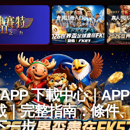
FK57 精選
FK57 精選
會員註冊入口
真人視訊
前往指定入口建立帳號 →
立即進入沉浸
7 APP 下載中心｜AP
載｜完整指南：條件
下一步