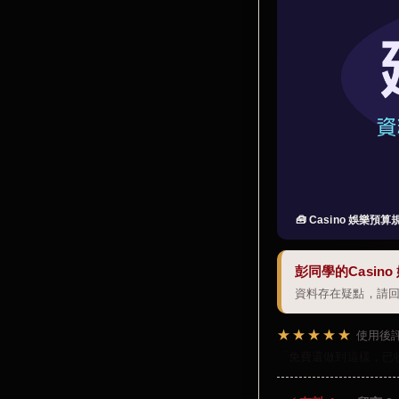
🧰 Casino 娛樂預
彭同學的Casi
資料存在疑點，請
★★★★★
使用後
免費還做到這樣，已