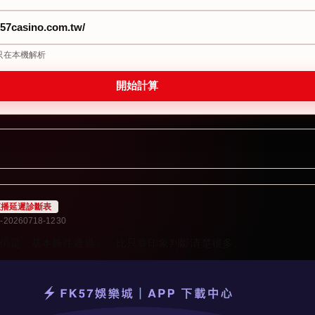
只在本機解析
開始計算
直播延遲診斷表
7-20260718-1230
仍是「基本條件通過」，比只靠印象判斷清楚很多。